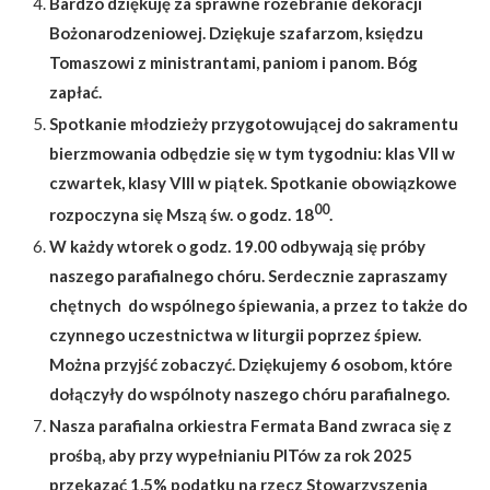
Bardzo dziękuję za sprawne rozebranie dekoracji
Bożonarodzeniowej. Dziękuje szafarzom, księdzu
Tomaszowi z ministrantami, paniom i panom. Bóg
zapłać.
Spotkanie młodzieży przygotowującej do sakramentu
bierzmowania odbędzie się w tym tygodniu: klas VII
w
czwartek
, klasy VIII
w piątek.
Spotkanie obowiązkowe
00
rozpoczyna się Mszą św. o godz. 18
.
W każdy wtorek o godz. 19.00 odbywają się próby
naszego parafialnego chóru. Serdecznie zapraszamy
chętnych do wspólnego śpiewania, a przez to także do
czynnego uczestnictwa w liturgii poprzez śpiew.
Można przyjść zobaczyć. Dziękujemy 6 osobom, które
dołączyły do wspólnoty naszego chóru parafialnego.
Nasza parafialna orkiestra Fermata Band
zwraca się z
prośbą, aby przy wypełnianiu PITów za rok 2025
przekazać 1,5% podatku na rzecz Stowarzyszenia