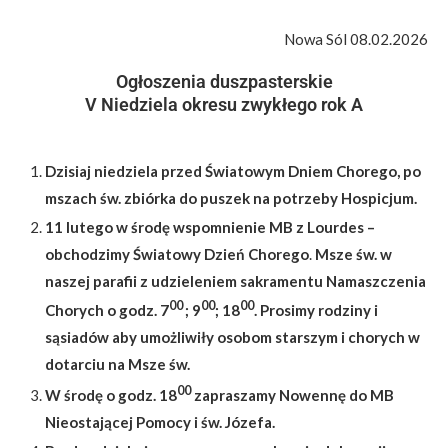
Nowa Sól 08.02.2026
Ogłoszenia duszpasterskie
V Niedziela okresu zwykłego rok A
Dzisiaj
niedziela przed Światowym Dniem Chorego, po
mszach św. zbiórka do puszek na potrzeby Hospicjum.
11 lutego w środę wspomnienie MB z Lourdes –
obchodzimy Światowy Dzień Chorego
.
Msze św. w
naszej parafii z udzieleniem sakramentu Namaszczenia
00
00
00
Chorych o godz. 7
; 9
; 18
.
Prosimy rodziny i
sąsiadów aby umożliwiły osobom starszym i chorych w
dotarciu na Msze św.
00
W środę o godz. 18
zapraszamy Nowennę do MB
Nieostającej Pomocy i św. Józefa.