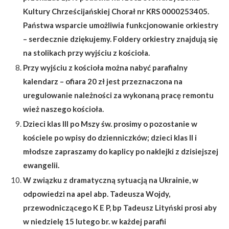
Kultury Chrześcijańskiej Chorał nr
KRS 0000253405
.
Państwa wsparcie umożliwia funkcjonowanie orkiestry
– serdecznie dziękujemy.
Foldery orkiestry znajdują się
na stolikach przy wyjściu z kościoła.
Przy wyjściu z kościoła można nabyć parafialny
kalendarz – ofiara 20 zł jest przeznaczona na
uregulowanie należności za wykonaną pracę remontu
wież naszego kościoła.
Dzieci klas III po Mszy św. prosimy o pozostanie w
kościele po wpisy do dzienniczków; dzieci klas II i
młodsze zapraszamy do kaplicy po naklejki z dzisiejszej
ewangelii.
W związku z dramatyczną sytuacją na Ukrainie, w
odpowiedzi na apel abp. Tadeusza Wojdy,
przewodniczącego K E P, bp Tadeusz Lityński prosi aby
w niedzielę 15 lutego br. w każdej parafii