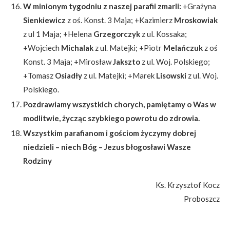
W minionym tygodniu z naszej parafii zmarli:
+Grażyna
Sienkiewicz
z oś. Konst. 3 Maja; +Kazimierz
Mroskowiak
z ul 1 Maja; +Helena
Grzegorczyk
z ul. Kossaka;
+Wojciech
Michalak
z ul. Matejki; +Piotr
Melańczuk
z oś
Konst. 3 Maja; +Mirosław
Jakszto
z ul. Woj. Polskiego;
+Tomasz
Osiadły
z ul. Matejki; +Marek
Lisowski
z ul. Woj.
Polskiego.
Pozdrawiamy wszystkich chorych, pamiętamy o Was w
modlitwie, życząc szybkiego powrotu do zdrowia.
Wszystkim parafianom i gościom życzymy dobrej
niedzieli – niech Bóg – Jezus błogosławi Wasze
Rodziny
Ks. Krzysztof Kocz
Proboszcz