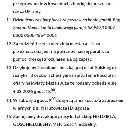
przeprowadzić w kościołach zbiórkę do puszek na
rzecz Ukrainy.
Dziękujemy za ofiary tacę i za przelew na konto parafii. Bóg
Zapłać. Numer konta bankowego parafii: 58 9673 0007
0000 0300 4864 0001
Za tydzień trzecia niedziela miesiąca – taca
przeznaczona jest na potrzeby naszej parafii, za
pomoc, troskę i zrozumienia Bóg zapłać
Dziękujemy 2 osobom mieszkającej na ul. Solskiego i
Asnyka i 3 osobom chętnym za sprzątanie kościoła i
ofiary na kwiaty. Msza św. za te rodziny odbędzie się
00
4.03.2026 godz. 18
.
00
W sobotę o godz. 9
do sprzątania kościoła zapraszam
wiernych z ul. Narutowicza i Długosza
Zachęcamy do zakupu prasy katolickiej: NIEDZIELA,
GOŚĆ NIEDZIELNY, Mały Gość Niedzielny,