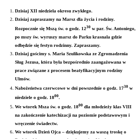
Dzisiaj XII niedziela okresu zwykłego.
Dzisiaj zapraszamy na Marsz dla życia i rodziny.
30
Rozpocznie się Mszą św. o godz. 12
w par. Św. Antoniego,
po mszy św. wyruszy marsz do Parku krasnala gdzie
odbędzie się festyn rodzinny. Zapraszamy.
Dzisiaj gościmy s. Maria Szulikowska ze Zgromadzenia
Sług Jezusa, która była bezpośrednio zaangażowana w
prace związane z procesem beatyfikacyjnym rodziny
Ulmów.
30
Nabożeństwa czerwcowe w dni powszednie o godz. 17
w
00
niedziele o godz. 18
.
00
We wtorek Msza św. o godz. 18
dla młodzieży klas VIII
na zakończenie katechizacji na poziomie podstawowym i
wręczenie świadectw.
We wtorek Dzień Ojca – dziękujemy za waszą troskę o