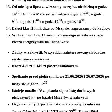
wchodzą do kościoła w krótkich spodenkach.
Od miesiąca lipca zawieszamy mszę św. niedzielną o godz.
00
30
14
.
Od lipca Msze św. w niedziele o godz. 7
; o godz.
30
00
30
30
9
; o godz. 11
; o godz. 12
; o godz. 18
.
Dzieci klas II i młodsze po Mszy św. zapraszamy do kaplicy.
W dniach od 2 do 12 sierpnia z naszego miasta wyrusza
Piesza Pielgrzymka na Jasna Górę
.
Zapisy w zakrystii. Wszystkich zainteresowanych bardzo
serdecznie zapraszamy.
Koszt 450 zł + 140 zł powrót autokarem.
Spotkanie przed pielgrzymkowe 21.06.2026 i 26.07.2026 po
30
mszy św. o godz. 12
Istnieje możliwość zapisania się na listę duchowych
pielgrzymów – po każdej Mszy św. w zakrystii
Organizujemy dojazd na ostatni etap pielgrzymki i na
00
Jasną Górę. Wyjazd 11 VIII godz. 22
. Koszt 150zł