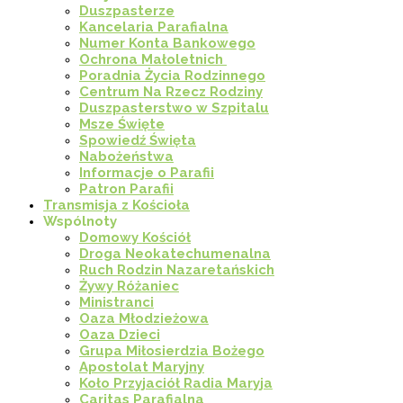
Duszpasterze
Kancelaria Parafialna
Numer Konta Bankowego
Ochrona Małoletnich
Poradnia Życia Rodzinnego
Centrum Na Rzecz Rodziny
Duszpasterstwo w Szpitalu
Msze Święte
Spowiedź Święta
Nabożeństwa
Informacje o Parafii
Patron Parafii
Transmisja z Kościoła
Wspólnoty
Domowy Kościół
Droga Neokatechumenalna
Ruch Rodzin Nazaretańskich
Żywy Różaniec
Ministranci
Oaza Młodzieżowa
Oaza Dzieci
Grupa Miłosierdzia Bożego
Apostolat Maryjny
Koło Przyjaciół Radia Maryja
Caritas Parafialna