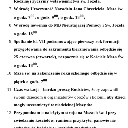
Rodzinę i życzymy wstawiennictwa św. Józefa.
W środę Uroczystość Narodzin Jana Chrzciciela. Msze św.
00
00
00
o godz. 7
; o godz. 9
; o godz. 18
;
W środę nowenna do MB Nieustającej Pomocy i Św. Józefa
00
o godz. 18
Spotkanie kl. VII podsumowujące pierwszy rok formacji
przygotowania do sakramentu bierzmowania odbędzie się
25 czerwca (czwartek), rozpocznie się w Kościele Mszą Św.
00
o godz. 18
.
Msza św. na zakończenie roku szkolnego odbędzie się w
00
piątek o godz. 7
Czas wakacji
–
bardzo proszę Rodziców
, żeby zapewnili
swoim dzieciom u organizatorów obozów i kolonii,
aby dzieci
mogły uczestniczyć w niedzielnej Mszy św
.
Przypominam o należytym stroju na Mszach św. i przy
zwiedzaniu kościołów, ramiona przykryte, panowie nie