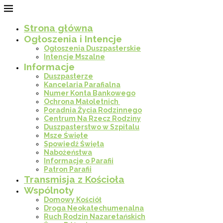
Strona główna
Ogłoszenia i Intencje
Ogłoszenia Duszpasterskie
Intencje Mszalne
Informacje
Duszpasterze
Kancelaria Parafialna
Numer Konta Bankowego
Ochrona Małoletnich
Poradnia Życia Rodzinnego
Centrum Na Rzecz Rodziny
Duszpasterstwo w Szpitalu
Msze Święte
Spowiedź Święta
Nabożeństwa
Informacje o Parafii
Patron Parafii
Transmisja z Kościoła
Wspólnoty
Domowy Kościół
Droga Neokatechumenalna
Ruch Rodzin Nazaretańskich