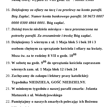
Dziękujemy za ofiary na tacę i za przelewy na konto parafii.
Bóg Zapłać. Numer konta bankowego parafii: 58 9673 0007
0000 0300 4864 0001.
Bóg zapłać.
Dzisiaj trzecia niedziela miesiąca – taca przeznaczona na
potrzeby parafii. Za zrozumienie i troskę
Bóg zapłać.
Dziękujemy 5 wiernym z ul.
1 Maja blok 5 i bok 10
i 3
osobom chętnym za sprzątanie kościoła i ofiary na kwiaty.
00
Msza św. za te rodziny 8 VII o godz. 18
00
W sobotę na godz. 9
do sprzątania kościoła zapraszam
wiernych zam. ul. 1 Maja blok 12 i bok 24
Zachęcamy do zakupu i lektury prasy katolickiej:
Tygodnika NIEDZIELA, GOŚĆ NIEDZIELNY.
W minionym tygodniu z naszej parafii zmarła: Jolanta
Matuszek z ul. Wołodyjowskiego
Pamiętajmy o naszych zmarłych polecając ich Bożemu