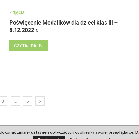
Zdjęcia
Poświęcenie Medalików dla dzieci klas III –
8.12.2022 r.
CZYTAJ DALEJ
…
3
5
 dokonać zmiany ustawień dotyczących cookies w swojej przeglądarce. Dal
Józefa Rzemieślnika w Nowej Soli. Wszelkie prawa zastrzeżone. Designe