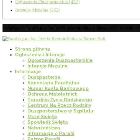
Ogłoszenia Duszpasterskie
(437)
Intencje Mszalne
(262)
Copyright © Parafia p.w. św. Józefa Rzemieślnika w Nowej Soli. Wszelkie 
Strona główna
Ogłoszenia i Intencje
Ogłoszenia Duszpasterskie
Intencje Mszalne
Informacje
Duszpasterze
Kancelaria Parafialna
Numer Konta Bankowego
Ochrona Małoletnich
Poradnia Życia Rodzinnego
Centrum Na Rzecz Rodziny
Duszpasterstwo w Szpitalu
Msze Święte
Spowiedź Święta
Nabożeństwa
Informacje o Parafii
Patron Parafii