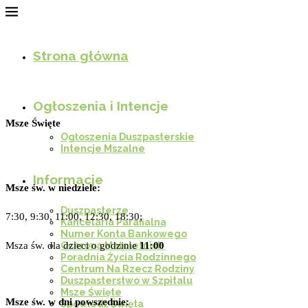
Strona główna
Ogłoszenia i Intencje
Msze Święte
Ogłoszenia Duszpasterskie
Intencje Mszalne
Informacje
Msze św. w niedziele:
Duszpasterze
7:30, 9:30, 11:00, 12:30, 18:30;
Kancelaria Parafialna
Numer Konta Bankowego
Msza św. dla dzieci o godzinie
11:00
Ochrona Małoletnich
Poradnia Życia Rodzinnego
Centrum Na Rzecz Rodziny
Duszpasterstwo w Szpitalu
Msze Święte
Msze św. w dni powszednie:
Spowiedź Święta