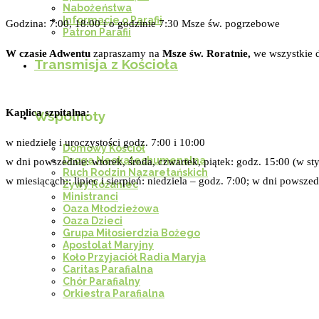
Nabożeństwa
Informacje o Parafii
Godzina: 7:00, 18:00 i o godzinie 7:30 Msze św. pogrzebowe
Patron Parafii
W czasie Adwentu
zapraszamy na
Msze św. Roratnie,
we wszystkie 
Transmisja z Kościoła
Kaplica szpitalna:
Wspólnoty
w niedziele i uroczystości godz. 7:00 i 10:00
Domowy Kościół
Droga Neokatechumenalna
w dni powszednie: wtorek, środa, czwartek, piątek: godz. 15:00 (w st
Ruch Rodzin Nazaretańskich
w miesiącach:: lipiec i sierpień: niedziela – godz. 7:00; w dni powszed
Żywy Różaniec
Ministranci
Oaza Młodzieżowa
Oaza Dzieci
Grupa Miłosierdzia Bożego
Apostolat Maryjny
Koło Przyjaciół Radia Maryja
Caritas Parafialna
Chór Parafialny
Orkiestra Parafialna