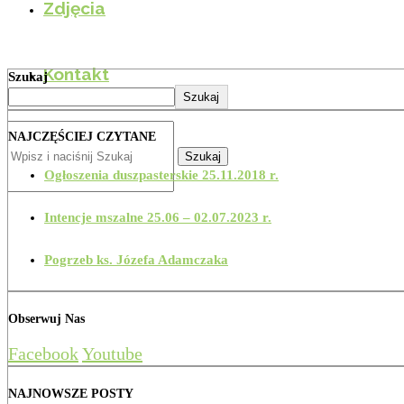
Zdjęcia
Kontakt
Szukaj
Szukaj
NAJCZĘŚCIEJ CZYTANE
Szukaj
Ogłoszenia duszpasterskie 25.11.2018 r.
Intencje mszalne 25.06 – 02.07.2023 r.
Pogrzeb ks. Józefa Adamczaka
Obserwuj Nas
Facebook
Youtube
NAJNOWSZE POSTY