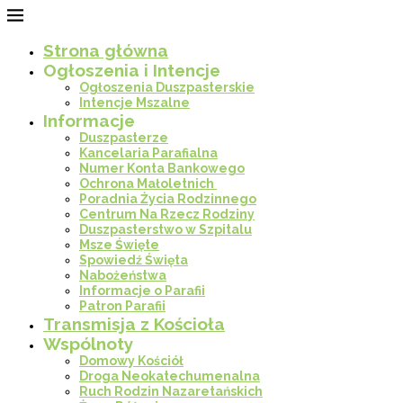
Strona główna
Ogłoszenia i Intencje
Ogłoszenia Duszpasterskie
Intencje Mszalne
Informacje
Duszpasterze
Kancelaria Parafialna
Numer Konta Bankowego
Ochrona Małoletnich
Poradnia Życia Rodzinnego
Centrum Na Rzecz Rodziny
Duszpasterstwo w Szpitalu
Msze Święte
Spowiedź Święta
Nabożeństwa
Informacje o Parafii
Patron Parafii
Transmisja z Kościoła
Wspólnoty
Domowy Kościół
Droga Neokatechumenalna
Ruch Rodzin Nazaretańskich