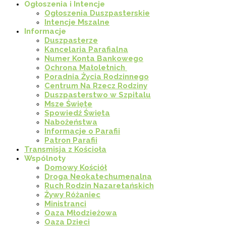
Ogłoszenia i Intencje
Ogłoszenia Duszpasterskie
Intencje Mszalne
Informacje
Duszpasterze
Kancelaria Parafialna
Numer Konta Bankowego
Ochrona Małoletnich
Poradnia Życia Rodzinnego
Centrum Na Rzecz Rodziny
Duszpasterstwo w Szpitalu
Msze Święte
Spowiedź Święta
Nabożeństwa
Informacje o Parafii
Patron Parafii
Transmisja z Kościoła
Wspólnoty
Domowy Kościół
Droga Neokatechumenalna
Ruch Rodzin Nazaretańskich
Żywy Różaniec
Ministranci
Oaza Młodzieżowa
Oaza Dzieci