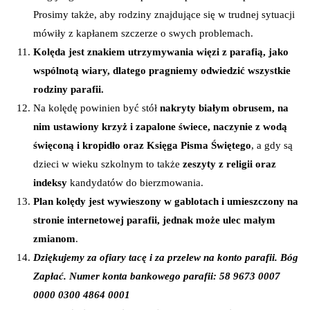
Prosimy także, aby rodziny znajdujące się w trudnej sytuacji
mówiły z kapłanem szczerze o swych problemach.
Kolęda jest znakiem utrzymywania więzi z parafią, jako
wspólnotą wiary, dlatego pragniemy odwiedzić wszystkie
rodziny parafii.
Na kolędę powinien być stół
nakryty białym obrusem, na
nim ustawiony krzyż i zapalone świece, naczynie z wodą
święconą i kropidło oraz Księga Pisma Świętego
, a gdy są
dzieci w wieku szkolnym to także
zeszyty z religii oraz
indeksy
kandydatów do bierzmowania.
Plan kolędy jest wywieszony w gablotach i umieszczony na
stronie internetowej parafii, jednak może ulec małym
zmianom
.
Dziękujemy za ofiary tacę i za przelew na konto parafii. Bóg
Zapłać. Numer konta bankowego parafii: 58 9673 0007
0000 0300 4864 0001