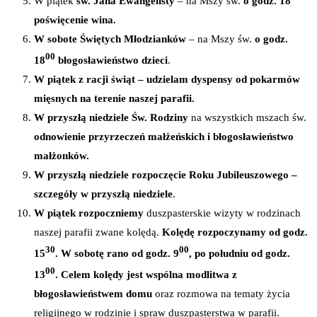
W piątek
św. Jana Ewangelisty
– na Mszy św.
o godz. 18
poświęcenie wina.
W sobote
Świętych Młodzianków
– na Mszy św.
o godz.
00
18
błogosławieństwo dzieci
.
W piątek z racji świąt – udzielam dyspensy od pokarmów
mięsnych na terenie naszej parafii.
W przyszłą niedziele Św. Rodziny
na wszystkich mszach św.
odnowienie przyrzeczeń małżeńskich i błogosławieństwo
małżonków.
W przyszłą niedziele rozpoczęcie Roku Jubileuszowego –
szczegóły w przyszłą niedziele
.
W piątek rozpoczniemy
duszpasterskie wizyty w rodzinach
naszej parafii zwane kolędą.
Kolędę rozpoczynamy od godz.
30
00
15
. W sobotę rano od godz. 9
, po południu od godz.
00
13
.
Celem kolędy jest wspólna modlitwa z
błogosławieństwem domu
oraz rozmowa na tematy życia
religijnego w rodzinie i spraw duszpasterstwa w parafii.