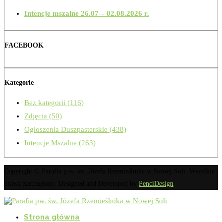
Intencje mszalne 26.07 – 02.08.2026 r.
FACEBOOK
Kategorie
Bez kategorii
(116)
Zdjęcia
(50)
Ogłoszenia Duszpasterskie
(438)
Intencje Mszalne
(263)
Copyright © Parafia p.w. św. Józefa Rzemieślnika w Nowej Soli. Wszelkie
prawa zastrzeżone. Designed and Developed by
PenciDesign
Strona główna