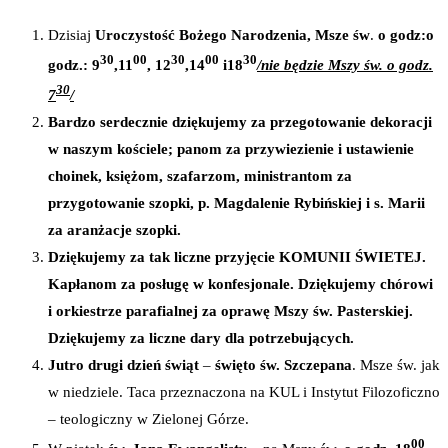
Dzisiaj
Uroczystość Bożego Narodzenia, Msze św
.
o godz:
o
30
00
30
00
30
godz.:
9
,
11
, 12
,
14
i
18
/nie będzie Mszy św. o godz.
30
7
/
Bardzo serdecznie dziękujemy za przegotowanie dekoracji
w naszym kościele; panom za przywiezienie i ustawienie
choinek, księżom, szafarzom, ministrantom za
przygotowanie szopki, p. Magdalenie Rybińskiej i s. Marii
za aranżacje szopki.
Dziękujemy za tak liczne przyjęcie KOMUNII ŚWIETEJ.
Kapłanom za posługę w konfesjonale. Dziękujemy chórowi
i orkiestrze parafialnej za oprawę Mszy św. Pasterskiej.
Dziękujemy za liczne dary dla potrzebujących.
Jutro drugi dzień świąt
–
święto św. Szczepana
. Msze św. jak
w niedziele. Taca przeznaczona na KUL i Instytut Filozoficzno
– teologiczny w Zielonej Górze.
00