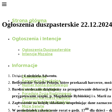
Strona główna
Ogłoszenia duszpasterskie 22.12.2024
Ogłoszenia i Intencje
Ogłoszenia Duszpasterskie
Intencje Mszalne
Informacje
Dzisiaj
4 niedziela Adwentu.
Duszpasterze
Kancelaria Parafialna
Betlejemskie Światło Pokoju, które przekazali harcerze, moż
Numer Konta Bankowego
Bardzo serdecznie dziękujemy za przegotowanie dekoracji w 
Ochrona Małoletnich
Poradnia Życia Rodzinnego
przygotowanie szopki, p. Magdalenie Rybińskiej i s. Marii za
Centrum Na Rzecz Rodziny
Duszpasterstwo w Szpitalu
Zaproszenie na kolędę składamy uzupełniając dane zaznaczon
Msze Święte
00
W poniedziałek zakończenie rorat o godz. 17
dla dzieci – 
Spowiedź Święta