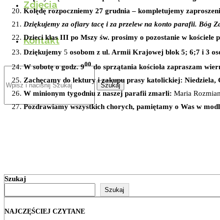
Zdjęcia
Kolędę rozpoczniemy 27 grudnia – kompletujemy zaproszenia 
Dziękujemy za ofiary tacę i za przelew na konto parafii. Bó
Dzieci klas III po Mszy św. prosimy o pozostanie w kościele p
Kontakt
Dziękujemy
5
osobom
z ul
.
Armii Krajowej blok 5; 6;7
i 3 o
00
W sobotę o godz. 9
do sprzątania kościoła zapraszam wierny
Zachęcamy do lektury i zakupu prasy katolickiej: Niedziela,
Szukaj
W minionym tygodniu z naszej parafii zmarli:
Maria Rozmiani
Pozdrawiamy wszystkich chorych, pamiętamy o Was w modli
Szukaj
Szukaj
NAJCZĘŚCIEJ CZYTANE