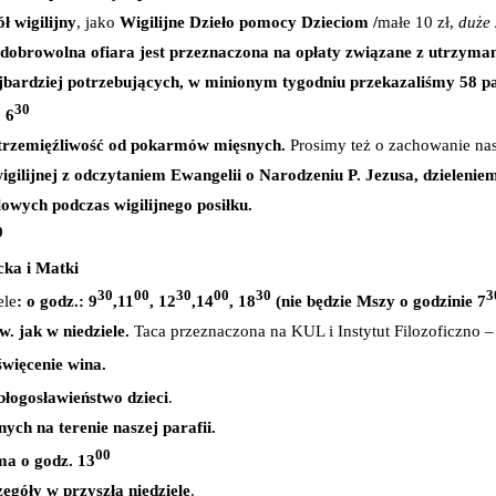
ół wigilijny
, jako
Wigilijne Dzieło pomocy Dzieciom /
małe 10 zł,
duże 
 dobrowolna ofiara jest przeznaczona na opłaty związane z utrzyma
jbardziej potrzebujących, w minionym tygodniu przekazaliśmy 58 pac
30
 6
strzemięźliwość od pokarmów mięsnych.
Prosimy też o zachowanie nasz
gilijnej z odczytaniem Ewangelii o Narodzeniu P. Jezusa, dzielenie
owych podczas wigilijnego posiłku.
0
cka i Matki
30
00
30
00
30
3
ele
: o godz.:
9
,11
, 12
,14
, 18
(nie będzie Mszy o godzinie 7
w. jak w niedziele.
Taca przeznaczona na KUL i Instytut Filozoficzno –
święcenie wina.
łogosławieństwo dzieci
.
ch na terenie naszej parafii.
00
ma o godz. 13
egóły w przyszłą niedziele
.