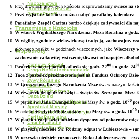
Nabożeństwa
Przy drzwiach głównych kościoła rozprowadzamy
świece na st
Informacje o Parafii
Patron Parafii
Przy wyjściu z kościoła można nabyć parafialny kalendarz –
Parafialny Zespół Caritas
bardzo dziękuje za
żywności dla na
Transmisja z Kościoła
W wtorek Wigilia
Bożego Narodzenia. Msza Roratnia o godz.
W wigilię, zgodnie z wielowiekową tradycją, zachowajmy w
głównego posiłku w godzinach wieczornych, jako
Wieczerzy wi
Wspólnoty
zachowanie całkowitej wstrzemięźliwości od napojów alkohol
Domowy Kościół
00
0
Pasterki w naszej parafii odbędą się
:
godz. 22
i o godz. 24
Droga Neokatechumenalna
Taca z pasterek przeznaczona jest na Fundusz Ochrony Dzie
Ruch Rodzin Nazaretańskich
Żywy Różaniec
W
Uroczystość Bożego Narodzenia Msze św
. w naszym kości
Ministranci
Oaza Młodzieżowa
W czwartek drugi dzień świąt
–
święto św. Szczepana
.
Msze ś
Oaza Dzieci
00
Grupa Miłosierdzia Bożego
W piątek
św. Jana Ewangelisty
– na Mszy św.
o godz. 18
po
Apostolat Maryjny
00
W sobotę
Świętych Młodzianków
–
na Mszy św.
o godz. 18
b
Koło Przyjaciół Radia Maryja
Caritas Parafialna
W piątek z racji świąt udzielam dyspensy od pokarmów mięsny
Chór Parafialny
Orkiestra Parafialna
W przyszłą niedziele Św. Rodziny odpust w Lubieszowie – su
W przyszłą niedziele rozpoczęcie Roku Jubileuszowego – szcz