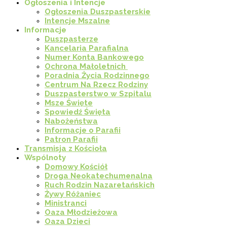
Ogłoszenia i Intencje
Ogłoszenia Duszpasterskie
Intencje Mszalne
Informacje
Duszpasterze
Kancelaria Parafialna
Numer Konta Bankowego
Ochrona Małoletnich
Poradnia Życia Rodzinnego
Centrum Na Rzecz Rodziny
Duszpasterstwo w Szpitalu
Msze Święte
Spowiedź Święta
Nabożeństwa
Informacje o Parafii
Patron Parafii
Transmisja z Kościoła
Wspólnoty
Domowy Kościół
Droga Neokatechumenalna
Ruch Rodzin Nazaretańskich
Żywy Różaniec
Ministranci
Oaza Młodzieżowa
Oaza Dzieci