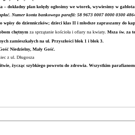
– dokładny plan kolędy ogłosimy we wtorek, wywiesimy w gablotach 
g Zapłać. Numer konta bankowego parafii: 58 9673 0007 0000 0300 486
o wpisy do dzienniczków; dzieci klas II i młodsze zapraszamy do kapli
sobom chętnym
za sprzątanie kościoła i ofiary na kwiaty.
Msza św. za te
ch zamieszkałych na ul. Przyszłości blok 1 i blok 3.
 Gość Niedzielny, Mały Gość.
ec z ul. Długosza
twie, życząc szybkiego powrotu do zdrowia.
Wszystkim parafianom