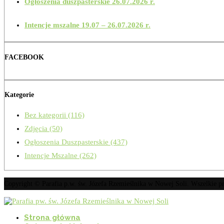
Ogłoszenia duszpasterskie 26.07.2026 r.
Intencje mszalne 19.07 – 26.07.2026 r.
FACEBOOK
Kategorie
Bez kategorii
(116)
Zdjęcia
(50)
Ogłoszenia Duszpasterskie
(437)
Intencje Mszalne
(262)
Copyright © Parafia p.w. św. Józefa Rzemieślnika w Nowej Soli. Wszelkie 
Strona główna