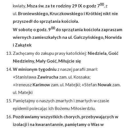
00
kwiaty,
Msza św. za te rodziny 29 IX o godz 7
, z
ul.
Broniewskiego, Kruczkowskiego i Krótkiej nikt nie
przyszedł do sprzątania kościoła.
00
W sobotę o godz. 9
do sprzątania kościoła zapraszam
wiernych zamieszkałych na ul. Gałczyńskiego, Norwida
i Zakątek
Zachęcamy do zakupu prasy katolickiej:
Niedziela, Gość
Niedzielny, Mały Gość, Miłujcie się
W minionym tygodniu
z naszej parafii zmarł:
+Stanisława
Zawirucha
zam. ul. Kossaka;
+Ireneusz
Karimow
zam. ul. Matejki; +Stefan
Nowak
zam.
ul. Matejki
Pamiętajmy o naszych zmarłych i zmarłych w czasie
epidemii polecając ich Bożemu Miłosierdziu.
Pozdrawiamy wszystkich chorych, przebywających w
izolacji i na kwarantannie, pamiętamy o Was w