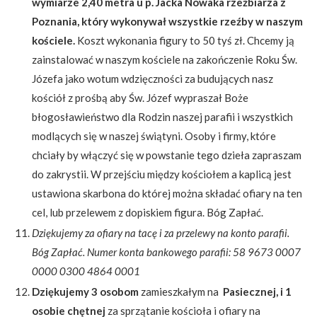
wymiarze 2,40 metra u p. Jacka Nowaka rzeźbiarza z
Poznania, który wykonywał wszystkie rzeźby w naszym
kościele.
Koszt wykonania figury to 50 tyś zł. Chcemy ją
zainstalować w naszym kościele na zakończenie Roku Św.
Józefa jako wotum wdzięczności za budujących nasz
kościół z prośbą aby Św. Józef wypraszał Boże
błogosławieństwo dla Rodzin naszej parafii i wszystkich
modlących się w naszej świątyni. Osoby i firmy, które
chciały by włączyć się w powstanie tego dzieła zapraszam
do zakrystii. W przejściu między kościołem a kaplicą jest
ustawiona skarbona do której można składać ofiary na ten
cel, lub przelewem z dopiskiem figura. Bóg Zapłać.
Dziękujemy za ofiary na tacę i za przelewy na konto parafii.
Bóg Zapłać. Numer konta bankowego parafii: 58 9673 0007
0000 0300 4864 0001
Dziękujemy 3 osobom
zamieszkałym na
Pasiecznej, i 1
osobie chętnej
za sprzątanie kościoła i ofiary na