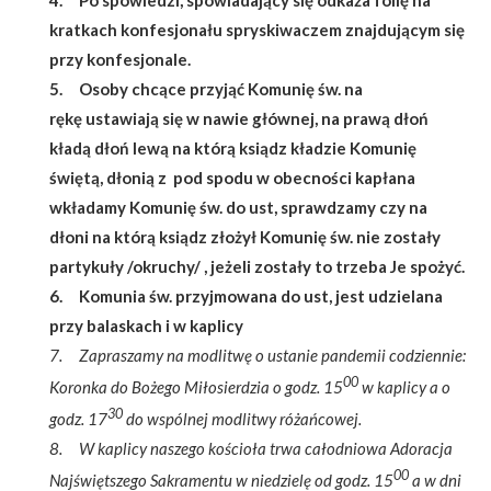
4. Po spowiedzi, spowiadający się odkaża folię na
kratkach konfesjonału spryskiwaczem znajdującym się
przy konfesjonale.
5. Osoby chcące przyjąć Komunię św. na
rękę ustawiają się w nawie głównej, na prawą dłoń
kładą dłoń lewą na którą ksiądz kładzie Komunię
świętą, dłonią z pod spodu w obecności kapłana
wkładamy Komunię św. do ust, sprawdzamy czy na
dłoni na którą ksiądz złożył Komunię św. nie zostały
partykuły /okruchy/ , jeżeli zostały to trzeba Je spożyć.
6. Komunia św. przyjmowana do ust, jest udzielana
przy balaskach i w kaplicy
7. Zapraszamy na modlitwę o ustanie pandemii codziennie:
00
Koronka do Bożego Miłosierdzia o godz. 15
w kaplicy a o
30
godz. 17
do wspólnej modlitwy różańcowej.
8. W kaplicy naszego kościoła trwa całodniowa Adoracja
00
Najświętszego Sakramentu w niedzielę od godz. 15
a w dni