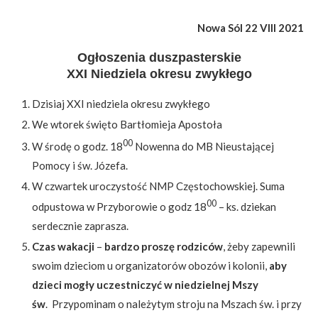
Nowa Sól 22 VIII 2021
Ogłoszenia duszpasterskie
XXI Niedziela okresu zwykłego
Dzisiaj XXI niedziela okresu zwykłego
We wtorek święto Bartłomieja Apostoła
00
W środę o godz. 18
Nowenna do MB Nieustającej
Pomocy i św. Józefa.
W czwartek uroczystość NMP Częstochowskiej. Suma
00
odpustowa w Przyborowie o godz 18
– ks. dziekan
serdecznie zaprasza.
Czas wakacji
–
bardzo proszę rodziców
, żeby zapewnili
swoim dzieciom u organizatorów obozów i kolonii,
aby
dzieci mogły uczestniczyć w niedzielnej Mszy
św
.
Przypominam o należytym stroju na Mszach św. i przy