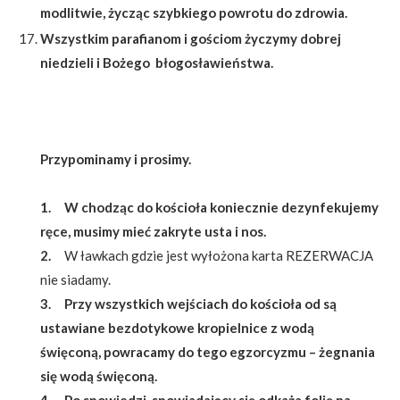
modlitwie, życząc szybkiego powrotu do zdrowia.
Wszystkim parafianom i gościom życzymy dobrej
niedzieli i Bożego błogosławieństwa.
Przypominamy i prosimy.
1. W chodząc do kościoła koniecznie dezynfekujemy
ręce, musimy mieć zakryte usta i nos.
2.
W ławkach gdzie jest wyłożona karta REZERWACJA
nie siadamy.
3. Przy wszystkich wejściach do kościoła od są
ustawiane bezdotykowe kropielnice z wodą
święconą, powracamy do tego egzorcyzmu – żegnania
się wodą święconą.