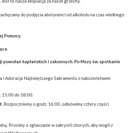
 Jest to nasza ekspiacja za nasze grzechy.
 zachęcamy do podjęcia abstynenci od alkoholu na czas wielkiego
ej Pomocy.
iąca.
ji powołań kapłańskich i zakonnych. Po Mszy św. spotkanie
ia i Adoracja Najświętszego Sakramentu z nabożeństwem
. 15:00 do 18:00.
t.
Rozpoczniemy o godz. 16:00, odmówimy cztery części
ną. Prosimy o zgłaszanie w zakrystii chorych, aby mogli z