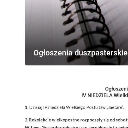
Ogłoszenia duszpasterskie 
Ogłoszeni
IV NIEDZIELA Wielk
1
. Dzisiaj IV niedziela Wielkiego Postu tzw. „laetare”.
2
.
Rekolekcje wielkopostne rozpoczęły się od soboty 
Witamy Go serdecznie w naszej wspólnocie i zawi