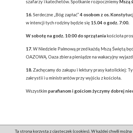
szafarzy i katechetów. Spotkanie rozpoczniemy
Mszą ś
16
. Serdeczne „Bóg zapłać”
4 osobom z os. Konstytucj
w intencji tych rodziny będzie się
15.04 o godz. 7:00.
W sobotę na godz. 10:00 do sprzątania
kościoła pro
17
. W Niedziele Palmową przed każdą Mszą Świętą będ
OAZOWĄ. Oaza zbiera pieniądze na wakacyjny wyjazd n
18
. Zachęcamy do zakupu i lektury prasy katolickiej: 
zakrystii i u ministrantów przy wyjściu z kościoła.
Wszystkim
parafianom i gościom życzymy dobrej nie
Ta strona korzysta z ciasteczek (cookies). W każdej chwili można