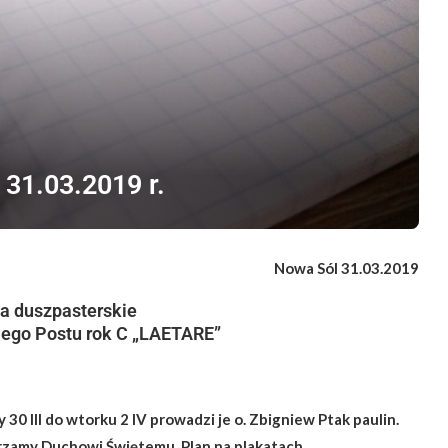
31.03.2019 r.
Nowa Sól 31.03.2019
a duszpasterskie
iego Postu rok C „LAETARE”
30 III do wtorku 2 IV prowadzi je o. Zbigniew Ptak paulin.
erzamy Duchowi Świętemu.
Plan na plakatach.