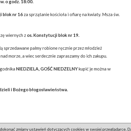
w. o godz. 18:00.
i blok nr 16
za sprzątanie kościoła i ofiarę na kwiaty. Msza św.
szę wiernych z
os. Konstytucji blok nr 19.
ą sprzedawane palmy robione ręcznie przez młodzież
ad morze, a wiec serdecznie zapraszamy do ich zakupu.
Tygodnika
NIEDZIELA, GOŚĆ NIEDZELNY
kupić je można w
dzieli i Bożego błogosławieństwa.
 dokonać zmiany ustawień dotyczących cookies w swojej przeglądarce. Dal