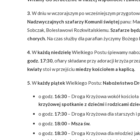
3
. W dniu w wczorajszym po wcześniejszym przygotow
Nadzwyczajnych szafarzy Komunii świętej
panu: Mar
Sobczak, Bolesławowi Rozkwitalskiemu.
Szafarze będą
chorych.
Na czas służby dla parafian życzymy Bożego
4
. W
każdą niedzielę
Wielkiego Postu śpiewamy nabo
godz. 17:30
, ofiary składane przy adoracji krzyża prz
kwiaty
stoi w przejściu
miedzy kościołem a kaplicą.
5
. W
każdy piątek
Wielkiego Postu:
Nabożeństwo Dr
o godz.
16:30
– Droga Krzyżowa wokół kościoła d
krzyżowej spotkanie z dziećmi i rodzicami dziec
o godz.
17:30
– Droga Krzyżowa dla starszych i 
o godz.
18:00 – Msza św.
o godz.
18:30
– Droga Krzyżowa dla młodzież ja