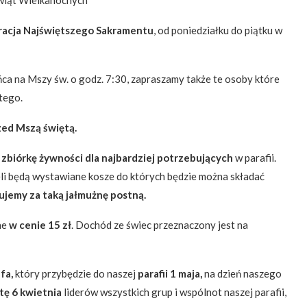
świąt Wielkanocnych
racja Najświętszego Sakramentu
, od poniedziałku do piątku w
ńca na Mszy św. o godz. 7:30, zapraszamy także te osoby które
tego.
zed Mszą świętą.
e
zbiórkę żywności dla najbardziej potrzebujących
w parafii.
ieli będą wystawiane kosze do których będzie można składać
kujemy za taką jałmużnę postną.
ne
w cenie 15 zł
. Dochód ze świec przeznaczony jest na
fa,
który przybędzie do naszej
parafii 1 maja,
na dzień naszego
tę 6 kwietnia
liderów wszystkich grup i wspólnot naszej parafii,