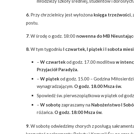
młodzieży szkoły średniej, studentów i dorosłych.
6
. Przy chrzcielnicy jest wyłożona
księga trzeźwości
,
postu.
7
. W środę o godz. 18:00
nowenna do MB Nieustając
8
. W tym tygodniu
I czwartek, I piątek i I sobota mies
–
W czwartek
od godz. 17.00 modlitwa
w intenc
Przyjaciół Paradyża.
–
W piątek
od godz. 15.00 – Godzina Miłosierdz
wynagradzającym.
O godz. 18.00 Msza św.
Spowiedź św. pierwszopiątkowa w piątek od godz
–
W sobotę
zapraszamy na
Nabożeństwo I Sobó
różańca.
O godz. 18:00 Msza św.
9
. W sobotę odwiedzimy chorych z posługą sakramental