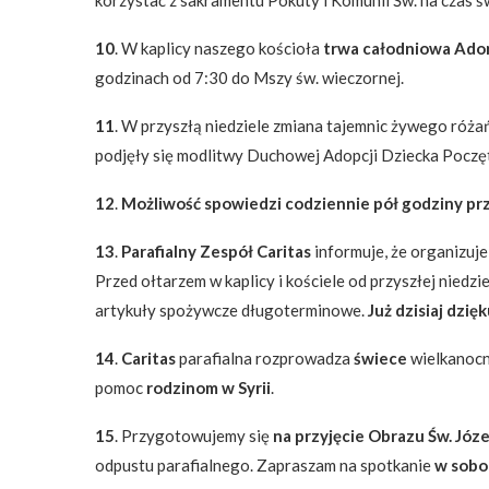
korzystać z sakramentu Pokuty i Komunii Św. na czas 
10
. W kaplicy naszego kościoła
trwa całodniowa Ado
godzinach od 7:30 do Mszy św. wieczornej.
11
. W przyszłą niedziele zmiana tajemnic żywego róża
podjęły się modlitwy Duchowej Adopcji Dziecka Poczę
12
.
Możliwość spowiedzi codziennie pół godziny pr
13
.
Parafialny Zespół Caritas
informuje, że organizuj
Przed ołtarzem w kaplicy i kościele od przyszłej niedz
artykuły spożywcze długoterminowe.
Już dzisiaj dzię
14
.
Caritas
parafialna rozprowadza
świece
wielkanoc
pomoc
rodzinom w Syrii
.
15
. Przygotowujemy się
na przyjęcie Obrazu Św. Józe
odpustu parafialnego. Zapraszam na spotkanie
w sobo