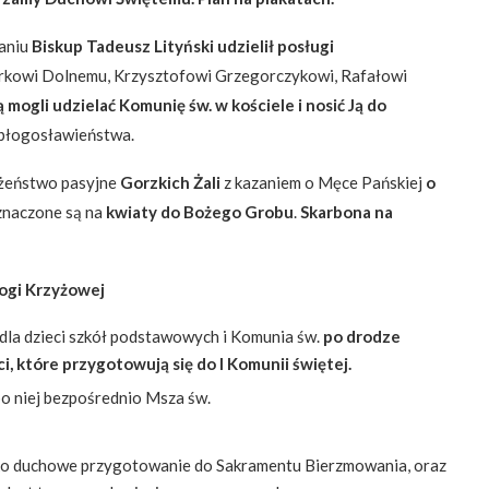
aniu
Biskup Tadeusz Lityński udzielił posługi
kowi Dolnemu, Krzysztofowi Grzegorczykowi, Rafałowi
 mogli udzielać Komunię św. w kościele i nosić Ją do
 błogosławieństwa.
żeństwo pasyjne
Gorzkich Żali
z kazaniem o Męce Pańskiej
o
eznaczone są na
kwiaty do Bożego Grobu
.
Skarbona na
ogi Krzyżowej
la dzieci szkół podstawowych i Komunia św.
po drodze
i, które przygotowują się do I Komunii świętej.
po niej bezpośrednio Msza św.
ko duchowe przygotowanie do Sakramentu Bierzmowania, oraz