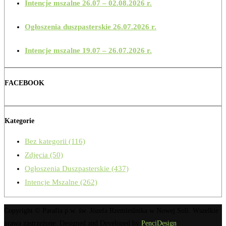
Intencje mszalne 26.07 – 02.08.2026 r.
Ogłoszenia duszpasterskie 26.07.2026 r.
Intencje mszalne 19.07 – 26.07.2026 r.
FACEBOOK
Kategorie
Bez kategorii
(116)
Zdjęcia
(50)
Ogłoszenia Duszpasterskie
(437)
Intencje Mszalne
(262)
Copyright © Parafia p.w. św. Józefa Rzemieślnika w Nowej Soli. Wszelkie
prawa zastrzeżone. Designed and Developed by
PenciDesign