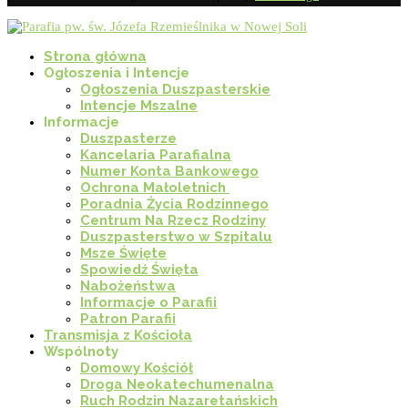
Strona główna
Ogłoszenia i Intencje
Ogłoszenia Duszpasterskie
Intencje Mszalne
Informacje
Duszpasterze
Kancelaria Parafialna
Numer Konta Bankowego
Ochrona Małoletnich
Poradnia Życia Rodzinnego
Centrum Na Rzecz Rodziny
Duszpasterstwo w Szpitalu
Msze Święte
Spowiedź Święta
Nabożeństwa
Informacje o Parafii
Patron Parafii
Transmisja z Kościoła
Wspólnoty
Domowy Kościół
Droga Neokatechumenalna
Ruch Rodzin Nazaretańskich