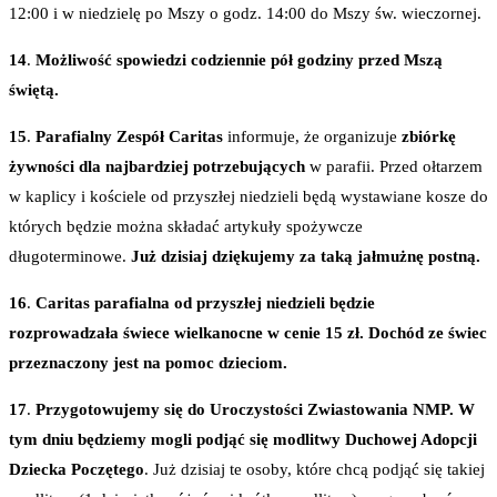
12:00 i w niedzielę po Mszy o godz. 14:00 do Mszy św. wieczornej.
14
.
Możliwość spowiedzi codziennie pół godziny przed Mszą
świętą.
15
.
Parafialny Zespół Caritas
informuje, że organizuje
zbiórkę
żywności dla najbardziej potrzebujących
w parafii. Przed ołtarzem
w kaplicy i kościele od przyszłej niedzieli będą wystawiane kosze do
których będzie można składać artykuły spożywcze
długoterminowe.
Już dzisiaj dziękujemy za taką jałmużnę postną.
16
.
Caritas parafialna od przyszłej niedzieli będzie
rozprowadzała świece wielkanocne w cenie 15 zł. Dochód ze świec
przeznaczony jest na pomoc dzieciom.
17
.
Przygotowujemy się do Uroczystości Zwiastowania NMP. W
tym dniu będziemy mogli podjąć się modlitwy Duchowej Adopcji
Dziecka Poczętego
. Już dzisiaj te osoby, które chcą podjąć się takiej