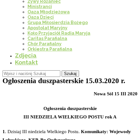
Żywy Różaniec
Ministranci
Oaza Młodzieżowa
Oaza Dzieci
Grupa Miłosierdzia Bożego
Apostolat Maryjny
Koło Przyjaciół Radia Maryja
Caritas Parafialna
Chór Parafialny
Orkiestra Parafialna
Zdjęcia
Kontakt
Szukaj
Ogłoszenia duszpasterskie 15.03.2020 r.
Nowa Sól 15 III 2020
Ogłoszenia duszpasterskie
III NIEDZIELA WIELKIEGO POSTU rok A
1
. Dzisiaj III niedziela Wielkiego Postu.
Komunikaty: Wojewody
Lubuskiego, KEP, Bp Ordynariusza.