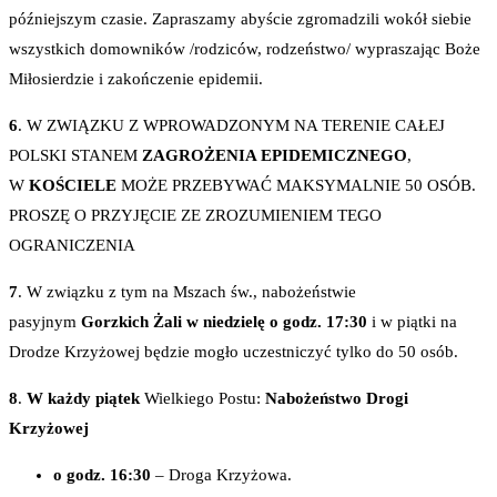
późniejszym czasie. Zapraszamy abyście zgromadzili wokół siebie
wszystkich domowników /rodziców, rodzeństwo/ wypraszając Boże
Miłosierdzie i zakończenie epidemii.
6
. W ZWIĄZKU Z WPROWADZONYM NA TERENIE CAŁEJ
POLSKI STANEM
ZAGROŻENIA EPIDEMICZNEGO
,
W
KOŚCIELE
MOŻE PRZEBYWAĆ MAKSYMALNIE 50 OSÓB.
PROSZĘ O PRZYJĘCIE ZE ZROZUMIENIEM TEGO
OGRANICZENIA
7
. W związku z tym na Mszach św., nabożeństwie
pasyjnym
Gorzkich Żali w niedzielę o godz. 17:30
i w piątki na
Drodze Krzyżowej będzie mogło uczestniczyć tylko do 50 osób.
8
.
W każdy piątek
Wielkiego Postu:
Nabożeństwo Drogi
Krzyżowej
o godz. 16:30
– Droga Krzyżowa.