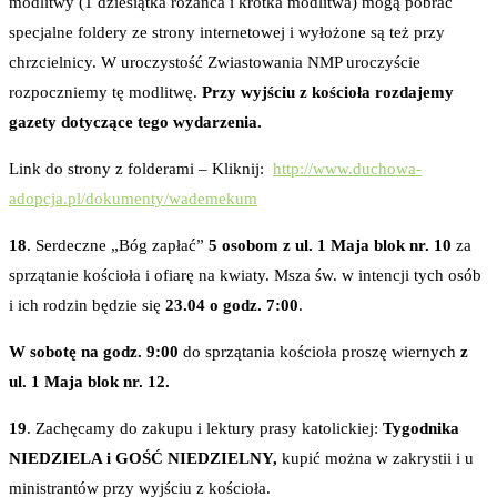
modlitwy (1 dziesiątka różańca i krótka modlitwa) mogą pobrać
specjalne foldery ze strony internetowej i wyłożone są też przy
chrzcielnicy. W uroczystość Zwiastowania NMP uroczyście
rozpoczniemy tę modlitwę.
Przy wyjściu z kościoła rozdajemy
gazety dotyczące tego wydarzenia.
Link do strony z folderami – Kliknij:
http://www.duchowa-
adopcja.pl/dokumenty/wademekum
18
. Serdeczne „Bóg zapłać”
5 osobom z ul. 1 Maja blok nr. 10
za
sprzątanie kościoła i ofiarę na kwiaty. Msza św. w intencji tych osób
i ich rodzin będzie się
23.04 o godz. 7:00
.
W sobotę na godz. 9:00
do sprzątania kościoła proszę wiernych
z
ul. 1 Maja blok nr. 12.
19
. Zachęcamy do zakupu i lektury prasy katolickiej:
Tygodnika
NIEDZIELA i GOŚĆ NIEDZIELNY,
kupić można w zakrystii i u
ministrantów przy wyjściu z kościoła.