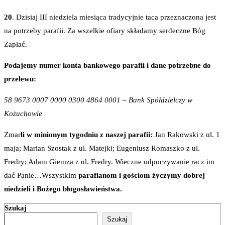
20
. Dzisiaj III niedziela miesiąca tradycyjnie taca przeznaczona jest
na potrzeby parafii. Za wszelkie ofiary składamy serdeczne Bóg
Zapłać.
Podajemy numer konta bankowego parafii i dane potrzebne do
przelewu:
58 9673 0007 0000 0300 4864 0001 – Bank Spółdzielczy w
Kożuchowie
Zmar
li w minionym tygodniu z naszej parafii:
Jan Rakowski z ul. 1
maja; Marian Szostak z ul. Matejki; Eugeniusz Romaszko z ul.
Fredry; Adam Giemza z ul. Fredry. Wieczne odpoczywanie racz im
dać Panie…Wszystkim
parafianom i gościom życzymy dobrej
niedzieli i Bożego błogosławieństwa.
Szukaj
Szukaj