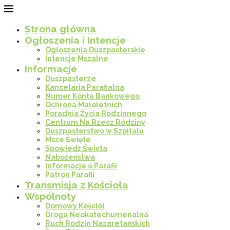
Strona główna
Ogłoszenia i Intencje
Ogłoszenia Duszpasterskie
Intencje Mszalne
Informacje
Duszpasterze
Kancelaria Parafialna
Numer Konta Bankowego
Ochrona Małoletnich
Poradnia Życia Rodzinnego
Centrum Na Rzecz Rodziny
Duszpasterstwo w Szpitalu
Msze Święte
Spowiedź Święta
Nabożeństwa
Informacje o Parafii
Patron Parafii
Transmisja z Kościoła
Wspólnoty
Domowy Kościół
Droga Neokatechumenalna
Ruch Rodzin Nazaretańskich