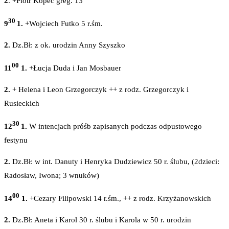
2
. +Piotr Kopeć greg. 13
30
9
1.
+Wojciech Futko 5 r.śm.
2.
Dz.Bł: z ok. urodzin Anny Szyszko
00
11
1.
+Łucja Duda i Jan Mosbauer
2.
+ Helena i Leon Grzegorczyk ++ z rodz. Grzegorczyk i
Rusieckich
30
12
1.
W intencjach próśb zapisanych podczas odpustowego
festynu
2.
Dz.Bł: w int. Danuty i Henryka Dudziewicz 50 r. ślubu, (2dzieci:
Radosław, Iwona; 3 wnuków)
00
14
1.
+Cezary Filipowski 14 r.śm., ++ z rodz. Krzyżanowskich
2.
Dz.Bł: Aneta i Karol 30 r. ślubu i Karola w 50 r. urodzin