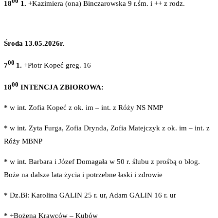
00
18
1.
+Kazimiera (ona) Binczarowska 9 r.śm. i ++ z rodz.
Środa 13.05.2026r.
00
7
1.
+Piotr Kopeć greg. 16
00
18
INTENCJA ZBIOROWA:
* w int. Zofia Kopeć z ok. im – int. z Róży NS NMP
* w int. Zyta Furga, Zofia Drynda, Zofia Matejczyk z ok. im – int. z
Róży MBNP
* w int. Barbara i Józef Domagała w 50 r. ślubu z prośbą o błog.
Boże na dalsze lata życia i potrzebne łaski i zdrowie
* Dz.Bł: Karolina GALIN 25 r. ur, Adam GALIN 16 r. ur
* +Bożena Krawców – Kubów