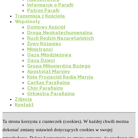
Informacje o Parafii
Patron Parafii
Transmisja z Kościoła
Wspólnoty
Domowy Kościół
Droga Neokatechumenalna
Ruch Rodzin Nazaretańskich
Żywy Różaniec
Ministranci
Oaza Młodzieżowa
Oaza Dzieci
Grupa Miłosierdzia Bożego
Apostolat Maryjny
Koło Przyjaciół Radia Maryja
Caritas Parafialna
Chór Parafialny
Orkiestra Parafialna
Zdjęcia
Kontakt
Ta strona korzysta z ciasteczek (cookies). W każdej chwili można
dokonać zmiany ustawień dotyczących cookies w swojej