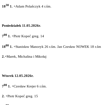
30
18
1.
+Adam Polańczyk 4 r.śm.
Poniedziałek 11.05.2026r.
00
7
1.
+Piotr Kopeć greg. 14
00
18
1.
+Stanisław Manoryk 26 r.śm. Jan Czesław NOWEK 18 r.śm
2.
+Marek, Michalina i Mikołaj
Wtorek 12.05.2026r.
00
7
1.
+Czesław Krejer 6 r.śm.
2.
+Piotr Kopeć greg. 15