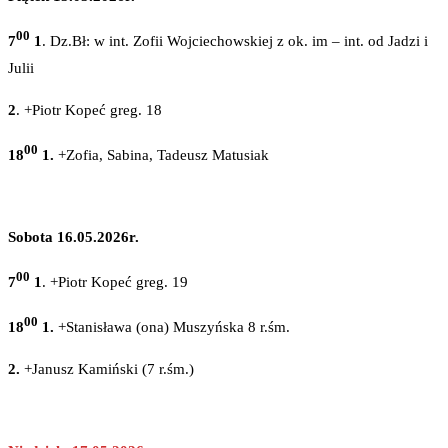
00
7
1
. Dz.Bł: w int. Zofii Wojciechowskiej z ok. im – int. od Jadzi i
Julii
2
. +Piotr Kopeć greg. 18
00
18
1.
+Zofia, Sabina, Tadeusz Matusiak
Sobota 16.05.2026r.
00
7
1
. +Piotr Kopeć greg. 19
00
18
1.
+Stanisława (ona) Muszyńska 8 r.śm.
2.
+Janusz Kamiński (7 r.śm.)