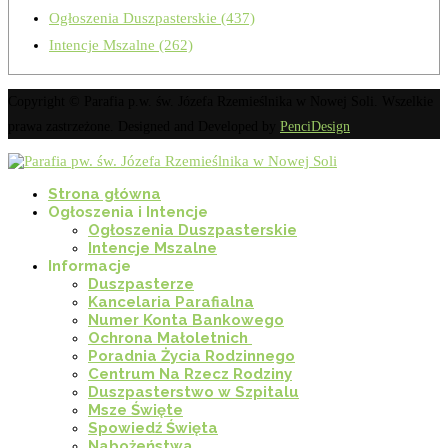
Ogłoszenia Duszpasterskie
(437)
Intencje Mszalne
(262)
Copyright © Parafia p.w. św. Józefa Rzemieślnika w Nowej Soli. Wszelkie
prawa zastrzeżone. Designed and Developed by
PenciDesign
Strona główna
Ogłoszenia i Intencje
Ogłoszenia Duszpasterskie
Intencje Mszalne
Informacje
Duszpasterze
Kancelaria Parafialna
Numer Konta Bankowego
Ochrona Małoletnich
Poradnia Życia Rodzinnego
Centrum Na Rzecz Rodziny
Duszpasterstwo w Szpitalu
Msze Święte
Spowiedź Święta
Nabożeństwa