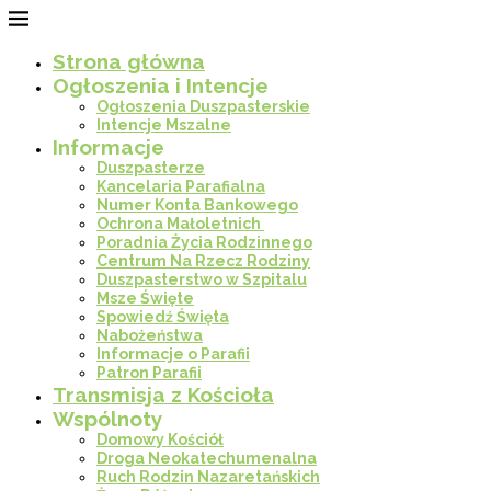
Strona główna
Ogłoszenia i Intencje
Ogłoszenia Duszpasterskie
Intencje Mszalne
Informacje
Duszpasterze
Kancelaria Parafialna
Numer Konta Bankowego
Ochrona Małoletnich
Poradnia Życia Rodzinnego
Centrum Na Rzecz Rodziny
Duszpasterstwo w Szpitalu
Msze Święte
Spowiedź Święta
Nabożeństwa
Informacje o Parafii
Patron Parafii
Transmisja z Kościoła
Wspólnoty
Domowy Kościół
Droga Neokatechumenalna
Ruch Rodzin Nazaretańskich