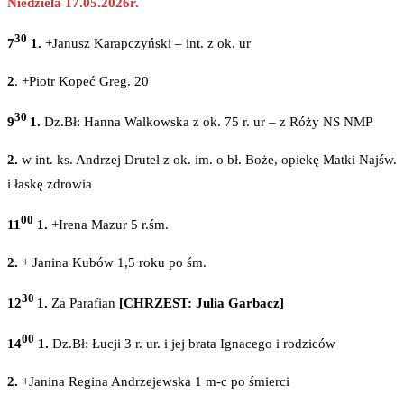
Niedziela 17.05.2026r.
30
7
1.
+Janusz Karapczyński – int. z ok. ur
2
. +Piotr Kopeć Greg. 20
30
9
1.
Dz.Bł: Hanna Walkowska z ok. 75 r. ur – z Róży NS NMP
2.
w int. ks. Andrzej Drutel z ok. im. o bł. Boże, opiekę Matki Najśw.
i łaskę zdrowia
00
11
1.
+Irena Mazur 5 r.śm.
2.
+ Janina Kubów 1,5 roku po śm.
30
12
1.
Za Parafian
[CHRZEST: Julia Garbacz]
00
14
1.
Dz.Bł: Łucji 3 r. ur. i jej brata Ignacego i rodziców
2.
+Janina Regina Andrzejewska 1 m-c po śmierci