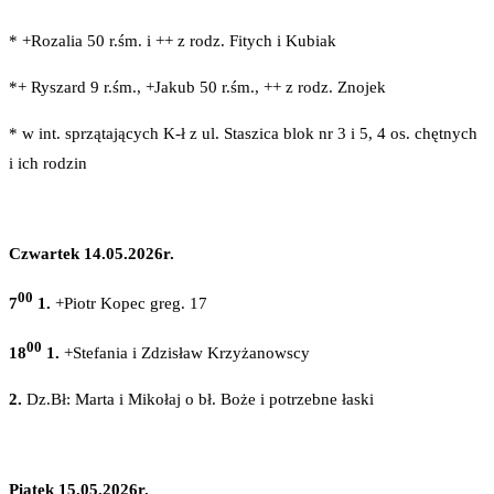
* +Rozalia 50 r.śm. i ++ z rodz. Fitych i Kubiak
*+ Ryszard 9 r.śm., +Jakub 50 r.śm., ++ z rodz. Znojek
* w int. sprzątających K-ł z ul. Staszica blok nr 3 i 5, 4 os. chętnych
i ich rodzin
Czwartek 14.05.2026r.
00
7
1.
+Piotr Kopec greg. 17
00
18
1.
+Stefania i Zdzisław Krzyżanowscy
2.
Dz.Bł: Marta i Mikołaj o bł. Boże i potrzebne łaski
Piątek 15.05.2026r.