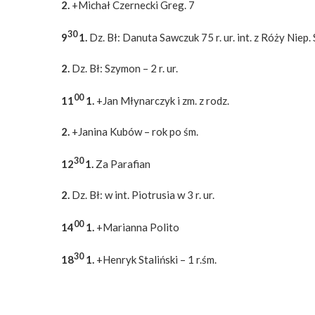
2.
+Michał Czernecki Greg. 7
30
9
1.
Dz. Bł: Danuta Sawczuk 75 r. ur. int. z Róży Niep
2.
Dz. Bł: Szymon – 2 r. ur.
00
11
1.
+Jan Młynarczyk i zm. z rodz.
2.
+Janina Kubów – rok po śm.
30
12
1.
Za Parafian
2.
Dz. Bł: w int. Piotrusia w 3 r. ur.
00
14
1.
+Marianna Polito
30
18
1.
+Henryk Staliński – 1 r.śm.