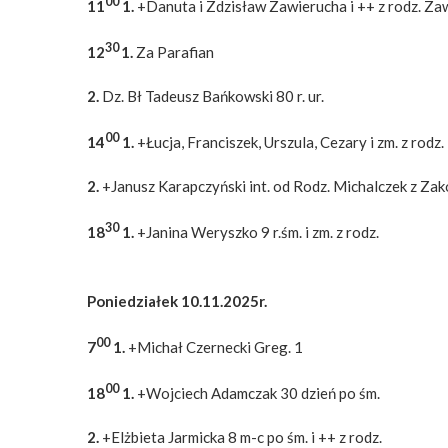
00
11
1.
+Danuta i Zdzisław Zawierucha i ++ z rodz. Za
30
12
1.
Za Parafian
2.
Dz. Bł Tadeusz Bańkowski 80 r. ur.
00
14
1.
+Łucja, Franciszek, Urszula, Cezary i zm. z rodz.
2.
+Janusz Karapczyński int. od Rodz. Michalczek z Z
30
18
1.
+Janina Weryszko 9 r.śm. i zm. z rodz.
Poniedziałek 10.11.2025r.
00
7
1.
+Michał Czernecki Greg. 1
00
18
1.
+Wojciech Adamczak 30 dzień po śm.
2.
+Elżbieta Jarmicka 8 m-c po śm. i ++ z rodz.