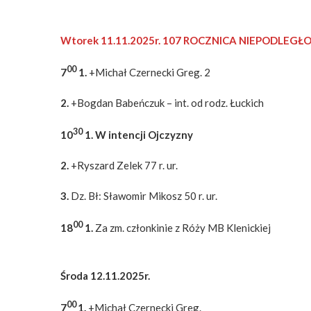
Wtorek 11.11.2025r. 107 ROCZNICA NIEPODLEGŁO
00
7
1.
+Michał Czernecki Greg. 2
2.
+Bogdan Babeńczuk – int. od rodz. Łuckich
30
10
1. W intencji Ojczyzny
2.
+Ryszard Zelek 77 r. ur.
3.
Dz. Bł: Sławomir Mikosz 50 r. ur.
00
18
1.
Za zm. członkinie z Róży MB Klenickiej
Środa 12.11.2025r.
00
7
1.
+Michał Czernecki Greg.