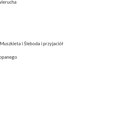
wierucha
 Muszkieta i Śleboda i przyjaciół
akopanego