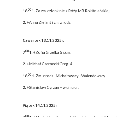
00
18
1.
Za zm. członkinie z Róży MB Rokitniańskiej
2.
+Anna Zielant i zm. z rodz.
Czwartek 13.11.2025r.
00
7
1.
+Zofia Grzelka 5 r.śm.
2.
+Michał Czernecki Greg. 4
00
18
1.
Zm. z rodz.. Michałowscy i Walendowscy.
2.
+Stanisław Cyrzan – w dniu ur.
Piątek 14.11.2025r
00