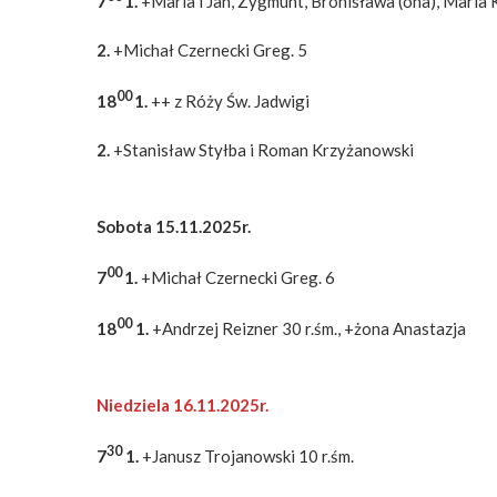
7
1.
+Maria i Jan, Zygmunt, Bronisława (ona), Maria
2.
+Michał Czernecki Greg. 5
00
18
1.
++ z Róży Św. Jadwigi
2.
+Stanisław Styłba i Roman Krzyżanowski
Sobota 15.11.2025r.
00
7
1.
+Michał Czernecki Greg. 6
00
18
1.
+Andrzej Reizner 30 r.śm., +żona Anastazja
Niedziela 16.11.2025r.
30
7
1.
+Janusz Trojanowski 10 r.śm.