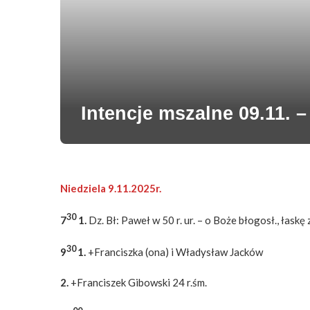
Intencje mszalne 09.11. – 
Niedziela 9.11.2025r.
30
7
1.
Dz. Bł: Paweł w 50 r. ur. – o Boże błogosł., łaskę
30
9
1.
+Franciszka (ona) i Władysław Jacków
2.
+Franciszek Gibowski 24 r.śm.