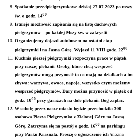
Spotkanie przedpielgrzymkowe dzisiaj 27.07.2023 po mszy
00
św. o godz. 14
Istnieje możliwość zapisania się na listę duchowych
pielgrzymów – po każdej Mszy św. w zakrystii
Organizujemy dojazd autobusem na ostatni etap
00
pielgrzymki i na Jasną Górę. Wyjazd 11 VIII godz. 22
Kuchnia pieszej pielgrzymki rozpoczyna prace w piątek
przy naszej plebanii. Osoby, które chcą wesprzeć
pielgrzymów mogą przynosić to co mają na działkach a im
zbywa: warzywa, owoce, napoje, wszystko czym możemy
wesprzeć pielgrzymów. Dary można przynosić w piątek od
00
godz. 10
przy garażach na dole plebanii. Bóg zapłać.
W sobotę przez nasze miasto będzie przechodziła 300
osobowa Piesza Pielgrzymka z Zielonej Góry na Jasną
00
Górę. Zatrzyma się na postój o godz. 16
na parkingu
przy Parku Krasnala. Proszę o ugoszczenie ich
/można