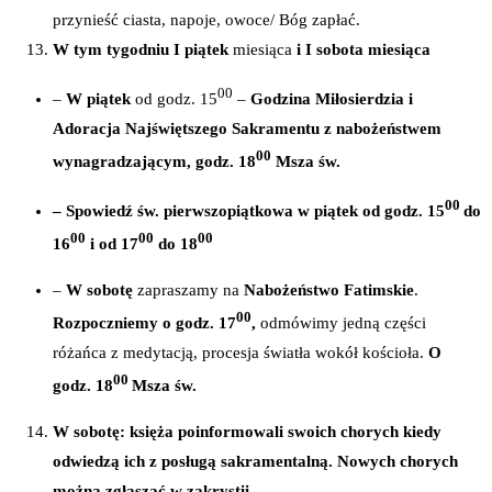
przynieść ciasta, napoje, owoce/ Bóg zapłać.
W tym tygodniu
I piątek
miesiąca
i I sobota miesiąca
00
–
W piątek
od godz. 15
–
Godzina Miłosierdzia i
Adoracja Najświętszego Sakramentu z nabożeństwem
00
wynagradzającym, godz. 18
Msza św.
00
– Spowiedź św. pierwszopiątkowa w piątek od godz. 15
do
00
00
00
16
i od 17
do 18
–
W sobotę
zapraszamy na
Nabożeństwo Fatimskie
.
00
Rozpoczniemy o godz. 17
,
odmówimy jedną części
różańca z medytacją, procesja światła wokół kościoła.
O
00
godz. 18
Msza św.
W sobotę: księża poinformowali swoich chorych kiedy
odwiedzą ich z posługą sakramentalną. Nowych chorych
można zgłaszać w zakrystii