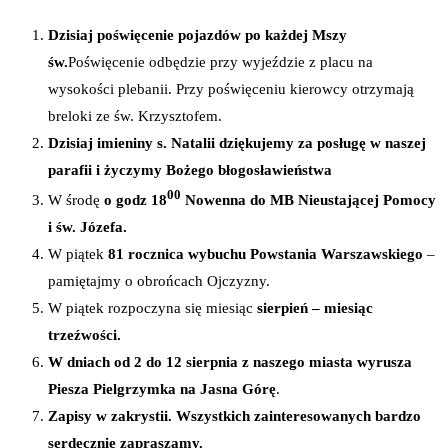
Dzisiaj
poświęcenie pojazdów
po każdej Mszy
św.
Poświęcenie odbędzie przy wyjeździe z placu na
wysokości plebanii. Przy poświęceniu kierowcy otrzymają
breloki ze św. Krzysztofem.
Dzisiaj imieniny s. Natalii dziękujemy za posługę w naszej
parafii i życzymy Bożego błogosławieństwa
00
W środę
o godz 18
Nowenna do MB Nieustającej Pomocy
i św. Józefa.
W piątek
81 rocznica wybuchu Powstania Warszawskiego
–
pamiętajmy o obrońcach Ojczyzny.
W piątek rozpoczyna się miesiąc
sierpień – miesiąc
trzeźwości.
W dniach od 2 do 12 sierpnia z naszego miasta wyrusza
Piesza Pielgrzymka na Jasna Górę
.
Zapisy w zakrystii. Wszystkich zainteresowanych bardzo
serdecznie zapraszamy.