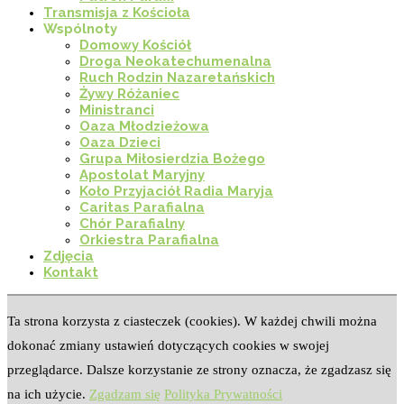
Transmisja z Kościoła
Wspólnoty
Domowy Kościół
Droga Neokatechumenalna
Ruch Rodzin Nazaretańskich
Żywy Różaniec
Ministranci
Oaza Młodzieżowa
Oaza Dzieci
Grupa Miłosierdzia Bożego
Apostolat Maryjny
Koło Przyjaciół Radia Maryja
Caritas Parafialna
Chór Parafialny
Orkiestra Parafialna
Zdjęcia
Kontakt
Ta strona korzysta z ciasteczek (cookies). W każdej chwili można
dokonać zmiany ustawień dotyczących cookies w swojej
przeglądarce. Dalsze korzystanie ze strony oznacza, że zgadzasz się
na ich użycie.
Zgadzam się
Polityka Prywatności