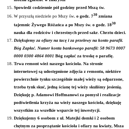
Spowiedź codziennie pół godziny przed Mszą św.
30
W przyszłą niedziele po Mszy św
. o godz. 7
zmiana
30
tajemnic Żywego Różańca a po Mszy św. o godz. 18
nauka dla rodziców i chrzestnych przed sakr. Chrztu dzieci.
Dziękujemy za ofiary na tacę i za przelewy na konto parafii.
Bóg Zapłać. Numer konta bankowego parafii: 58 9673 0007
0000 0300 4864 0001
Bóg zapłać za troskę o parafię.
Trwa remont wież naszego kościoła. Na stronie
internetowej są udostępnione zdjęcia z remontu, niektóre
powierzchnie tynku szczególnie małej wieży są odparzone,
trzeba tynk skuć, jedną ścianę tej wieży skuliśmy jesienią.
Dziękuję p. Adamowi Hoffmanowi za pomysł i realizacje
podświetlenia krzyża na wieży naszego kościoła, dziękuję
wszystkim za wszelkie wsparcie tej inwestycji.
Dziękujemy 6 osobom z ul. Matejki domki i 2 osobom
chętnym za posprzątanie kościoła i ofiary na kwiaty, Msza