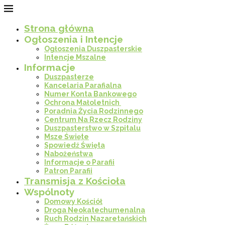
Strona główna
Ogłoszenia i Intencje
Ogłoszenia Duszpasterskie
Intencje Mszalne
Informacje
Duszpasterze
Kancelaria Parafialna
Numer Konta Bankowego
Ochrona Małoletnich
Poradnia Życia Rodzinnego
Centrum Na Rzecz Rodziny
Duszpasterstwo w Szpitalu
Msze Święte
Spowiedź Święta
Nabożeństwa
Informacje o Parafii
Patron Parafii
Transmisja z Kościoła
Wspólnoty
Domowy Kościół
Droga Neokatechumenalna
Ruch Rodzin Nazaretańskich