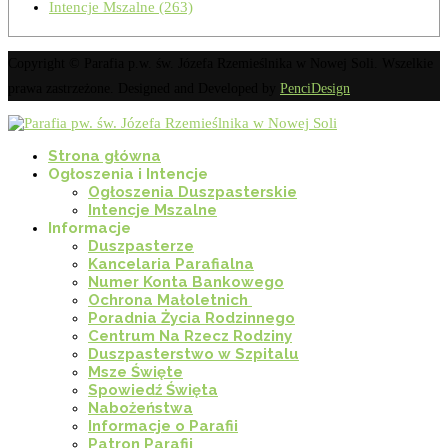
Intencje Mszalne
(263)
Copyright © Parafia p.w. św. Józefa Rzemieślnika w Nowej Soli. Wszelkie
prawa zastrzeżone. Designed and Developed by
PenciDesign
Strona główna
Ogłoszenia i Intencje
Ogłoszenia Duszpasterskie
Intencje Mszalne
Informacje
Duszpasterze
Kancelaria Parafialna
Numer Konta Bankowego
Ochrona Małoletnich
Poradnia Życia Rodzinnego
Centrum Na Rzecz Rodziny
Duszpasterstwo w Szpitalu
Msze Święte
Spowiedź Święta
Nabożeństwa
Informacje o Parafii
Patron Parafii