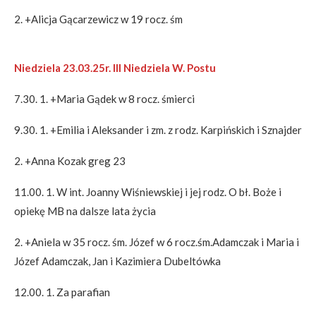
2. +Alicja Gącarzewicz w 19 rocz. śm
Niedziela 23.03.25r. III Niedziela W. Postu
7.30. 1. +Maria Gądek w 8 rocz. śmierci
9.30. 1. +Emilia i Aleksander i zm. z rodz. Karpińskich i Sznajder
2. +Anna Kozak greg 23
11.00. 1. W int. Joanny Wiśniewskiej i jej rodz. O bł. Boże i
opiekę MB na dalsze lata życia
2. +Aniela w 35 rocz. śm. Józef w 6 rocz.śm.Adamczak i Maria i
Józef Adamczak, Jan i Kazimiera Dubeltówka
12.00. 1. Za parafian