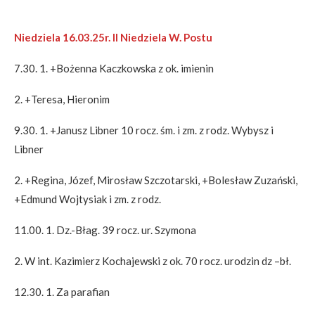
Niedziela 16.03.25r. II Niedziela W. Postu
7.30. 1. +Bożenna Kaczkowska z ok. imienin
2. +Teresa, Hieronim
9.30. 1. +Janusz Libner 10 rocz. śm. i zm. z rodz. Wybysz i
Libner
2. +Regina, Józef, Mirosław Szczotarski, +Bolesław Zuzański,
+Edmund Wojtysiak i zm. z rodz.
11.00. 1. Dz.-Błag. 39 rocz. ur. Szymona
2. W int. Kazimierz Kochajewski z ok. 70 rocz. urodzin dz –bł.
12.30. 1. Za parafian