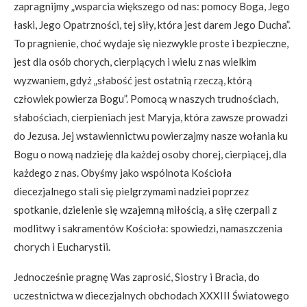
zapragnijmy „wsparcia większego od nas: pomocy Boga, Jego
łaski, Jego Opatrzności, tej siły, która jest darem Jego Ducha”.
To pragnienie, choć wydaje się niezwykle proste i bezpieczne,
jest dla osób chorych, cierpiących i wielu z nas wielkim
wyzwaniem, gdyż „słabość jest ostatnią rzeczą, którą
człowiek powierza Bogu”. Pomocą w naszych trudnościach,
słabościach, cierpieniach jest Maryja, która zawsze prowadzi
do Jezusa. Jej wstawiennictwu powierzajmy nasze wołania ku
Bogu o nową nadzieję dla każdej osoby chorej, cierpiącej, dla
każdego z nas. Obyśmy jako wspólnota Kościoła
diecezjalnego stali się pielgrzymami nadziei poprzez
spotkanie, dzielenie się wzajemną miłością, a siłę czerpali z
modlitwy i sakramentów Kościoła: spowiedzi, namaszczenia
chorych i Eucharystii.
Jednocześnie pragnę Was zaprosić, Siostry i Bracia, do
uczestnictwa w diecezjalnych obchodach XXXIII Światowego