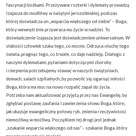
fascynacji bożkami. Przeżywane rozterki i dylematy prowadzą
Izajasza do modlitwy w świątyni jerozolimskiej, podczas
której doświadcza on „wsparcia większego od siebie” – Boga,
który wewnętrznie przywraca mu życie w nadziei. To
doświadczenie Izajasza jest doświadczeniem uniwersalnym. W
słabości człowiek szuka tego, co mocne. Odrzuca otuchę tego
świata, pragnąc tego, co trwałe, co daje nadzieję. Dlatego z
naszymi dylematami, pytaniami dotyczącymi choroby
i cierpienia potrzebujemy stawać w naszych świątyniach,
domach, salach szpitalnych, by pozwolić się ogarnąć miłości
Boga, która ma moc na nowo rozpalić zapał do życia.
Potrzeba nam aktualizować przyjętą przez nas Ewangelię, by
zgłębiać postawę zaufania i zawierzenia słowu Boga, które,
jak ukazuje ewangeliczny połowy ryb, zmienia rzeczywistość
niemożliwą w możliwą. Początkiem tej drogi jest jednak
„szukanie wsparcia większego od nas” – szukanie Boga, który