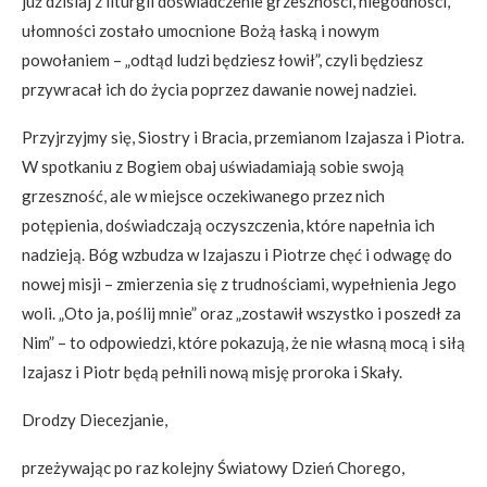
już dzisiaj z liturgii doświadczenie grzeszności, niegodności,
ułomności zostało umocnione Bożą łaską i nowym
powołaniem – „odtąd ludzi będziesz łowił”, czyli będziesz
przywracał ich do życia poprzez dawanie nowej nadziei.
Przyjrzyjmy się, Siostry i Bracia, przemianom Izajasza i Piotra.
W spotkaniu z Bogiem obaj uświadamiają sobie swoją
grzeszność, ale w miejsce oczekiwanego przez nich
potępienia, doświadczają oczyszczenia, które napełnia ich
nadzieją. Bóg wzbudza w Izajaszu i Piotrze chęć i odwagę do
nowej misji – zmierzenia się z trudnościami, wypełnienia Jego
woli. „Oto ja, poślij mnie” oraz „zostawił wszystko i poszedł za
Nim” – to odpowiedzi, które pokazują, że nie własną mocą i siłą
Izajasz i Piotr będą pełnili nową misję proroka i Skały.
Drodzy Diecezjanie,
przeżywając po raz kolejny Światowy Dzień Chorego,