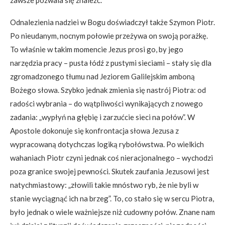
zawsze pozwala się znaleźć.
Odnalezienia nadziei w Bogu doświadczył także Szymon Piotr.
Po nieudanym, nocnym połowie przeżywa on swoją porażkę.
To właśnie w takim momencie Jezus prosi go, by jego
narzędzia pracy – pusta łódź z pustymi sieciami – stały się dla
zgromadzonego tłumu nad Jeziorem Galilejskim amboną
Bożego słowa. Szybko jednak zmienia się nastrój Piotra: od
radości wybrania – do wątpliwości wynikających z nowego
zadania: „wypłyń na głębię i zarzućcie sieci na połów”. W
Apostole dokonuje się konfrontacja słowa Jezusa z
wypracowaną dotychczas logiką rybołówstwa. Po wielkich
wahaniach Piotr czyni jednak coś nieracjonalnego – wychodzi
poza granice swojej pewności. Skutek zaufania Jezusowi jest
natychmiastowy: „złowili takie mnóstwo ryb, że nie byli w
stanie wyciągnąć ich na brzeg”. To, co stało się w sercu Piotra,
było jednak o wiele ważniejsze niż cudowny połów. Znane nam