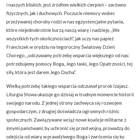
i naszych bliskich, jest źródłem wielkich cierpień – zarówno
fizycznych, jak i duchowych. Poczucie niemocy wobec
przeżywanej choroby rodzi w nas egzystencjalne pytania,
które niejednokrotnie burzą naszą wiarę i nadzieję. „We
wszystkich tych okolicznościach”, jak uczy nas papież
Franciszek w orędziu na tegoroczny Światowy Dzień
Chorego, „odczuwamy potrzebę wsparcia większego od nas:
potrzebujemy pomocy Boga, Jego łaski, Jego Opatrzności, tej
siły, która jest darem Jego Ducha”.
Wielką potrzebę takiego wsparcia odczuwał prorok Izajasz.
Liturgia Słowa ukazuje go dzisiaj w trudnym momencie historii
swojego narodu. Z jednej strony zachwyca się rozwojem
gospodarczym, z drugiej doświadcza ogromnych różnic
społecznych. Zawiązywane wciąż nowe koalicje militarne z
innymi państwami, by uchronić się przed wojną, prowadzą do
odejścia od wiary w prawdziwego Boga i zwrócenia się ku