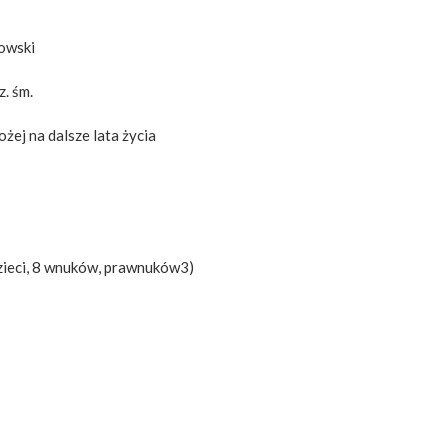
kowski
z. śm.
ożej na dalsze lata życia
3 dzieci, 8 wnuków, prawnuków3)