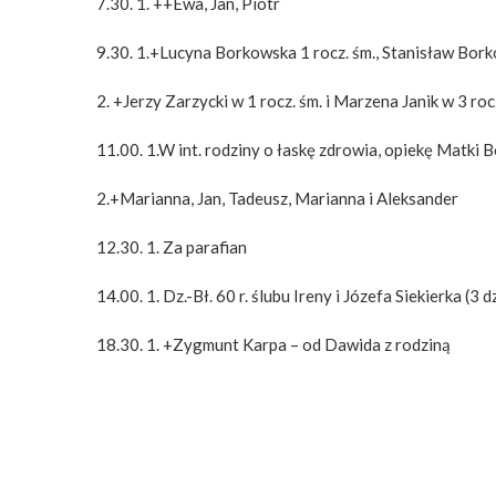
7.30. 1. ++Ewa, Jan, Piotr
9.30. 1.+Lucyna Borkowska 1 rocz. śm., Stanisław Bor
2. +Jerzy Zarzycki w 1 rocz. śm. i Marzena Janik w 3 roc
11.00. 1.W int. rodziny o łaskę zdrowia, opiekę Matki B
2.+Marianna, Jan, Tadeusz, Marianna i Aleksander
12.30. 1. Za parafian
14.00. 1. Dz.-Bł. 60 r. ślubu Ireny i Józefa Siekierka (
18.30. 1. +Zygmunt Karpa – od Dawida z rodziną