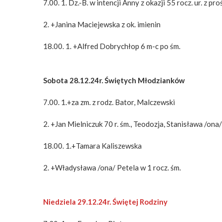
7.00. 1. Dz.-B. w intencji Anny z okazji 55 rocz. ur. z p
2. +Janina Maciejewska z ok. imienin
18.00. 1. +Alfred Dobrychłop 6 m-c po śm.
Sobota 28.12.24r. Świętych Młodzianków
7.00. 1.+za zm. z rodz. Bator, Malczewski
2. +Jan Mielniczuk 70 r. śm., Teodozja, Stanisława /ona
18.00. 1.+Tamara Kaliszewska
2. +Władysława /ona/ Petela w 1 rocz. śm.
Niedziela 29.12.24r. Świętej Rodziny