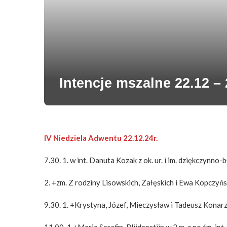
Intencje mszalne 22.12 – 
IV Niedziela Adwentu 22.12.24r.
7.30. 1. w int. Danuta Kozak z ok. ur. i im. dziękczynno-
2. +zm. Z rodziny Lisowskich, Załęskich i Ewa Kopczyń
9.30. 1. +Krystyna, Józef, Mieczysław i Tadeusz Konar
11.00. 1.+Maria Serafin-Blijdenstijn w 2 m-c po śm. int.