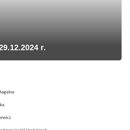
29.12.2024 r.
błagalna
ska
zewicz
 od przyjaciół i koleżanek