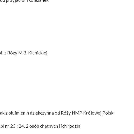
bł. z Róży M.B. Klenickiej
zak z ok. imienin dziękczynna od Róży NMP Królowej Polski
bl nr 23 i 24, 2 osób chętnych i ich rodzin