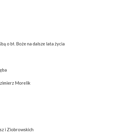
śbą o bł. Boże na dalsze lata życia
ięba
azimierz Morelik
asz i Ziobrowskich