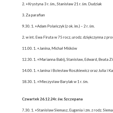
2. +Krystyna 3 r. śm., Stanisław 21 r. śm. Dudziak
3. Za parafian
9.30. 1. +Adam Polańczyk (z ok. im.) – 2 r. śm.
2. w int. Ewa Firuta w 75 rocz, urodz. dziękczynna z pro
11.00. 1. +Janina, Michał Miśków
12.30. 1. +Marianna Babij, Stanisław, Edward, Beata Z
14.00. 1. +Janina i Bolesław Roszkiewicz oraz Julia i K
18.30. 1. +Mieczysław Barylak w 1 r. śm.
Czwartek 26.12.24r. św. Szczepana
7.30. 1. +Stanisław Siemasz, Eugenia i zm. z rodz. Siem