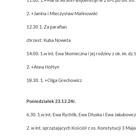
2. +Janina i Mieczysław Malinowski
12.30 1. Za parafian
chrzest: Kuba Noweta
14.00. 1.w int. Ewa Skonieczna i jej rodziny z ok. im. dz. 
2. +Anna Hołtyn
18.30. 1. +Olga Grechowicz
Poniedziałek 23.12.24r.
6.30. 1.w int. Ewa Rychlik, Ewa Dłuska i Ewa Jakubowc
2. w int. sprzątających Kościół z os. Konstytucji 3 Maja 