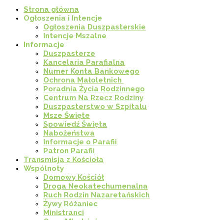
Strona główna
Ogłoszenia i Intencje
Ogłoszenia Duszpasterskie
Intencje Mszalne
Informacje
Duszpasterze
Kancelaria Parafialna
Numer Konta Bankowego
Ochrona Małoletnich
Poradnia Życia Rodzinnego
Centrum Na Rzecz Rodziny
Duszpasterstwo w Szpitalu
Msze Święte
Spowiedź Święta
Nabożeństwa
Informacje o Parafii
Patron Parafii
Transmisja z Kościoła
Wspólnoty
Domowy Kościół
Droga Neokatechumenalna
Ruch Rodzin Nazaretańskich
Żywy Różaniec
Ministranci