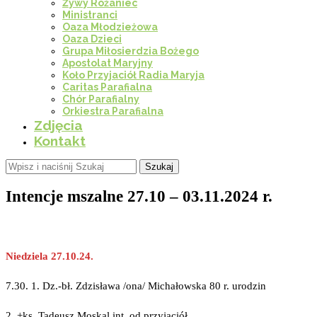
Żywy Różaniec
Ministranci
Oaza Młodzieżowa
Oaza Dzieci
Grupa Miłosierdzia Bożego
Apostolat Maryjny
Koło Przyjaciół Radia Maryja
Caritas Parafialna
Chór Parafialny
Orkiestra Parafialna
Zdjęcia
Kontakt
Szukaj
Intencje mszalne 27.10 – 03.11.2024 r.
Niedziela 27.10.24.
7.30. 1. Dz.-bł. Zdzisława /ona/ Michałowska 80 r. urodzin
2. +ks. Tadeusz Moskal int. od przyjaciół