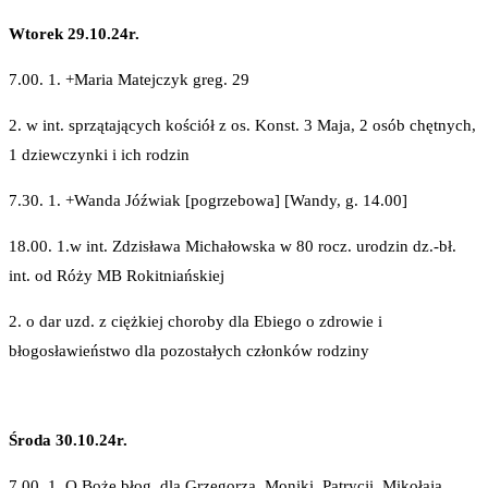
Wtorek 29.10.24r.
7.00. 1. +Maria Matejczyk greg. 29
2. w int. sprzątających kościół z os. Konst. 3 Maja, 2 osób chętnych,
1 dziewczynki i ich rodzin
7.30. 1. +Wanda Jóźwiak [pogrzebowa] [Wandy, g. 14.00]
18.00. 1.w int. Zdzisława Michałowska w 80 rocz. urodzin dz.-bł.
int. od Róży MB Rokitniańskiej
2. o dar uzd. z ciężkiej choroby dla Ebiego o zdrowie i
błogosławieństwo dla pozostałych członków rodziny
Środa 30.10.24r.
7.00. 1. O Boże błog. dla Grzegorza, Moniki, Patrycji, Mikołaja