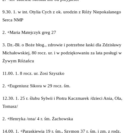
9.30. 1. w int. Otylia Cych z ok. urodzin z Róży Niepokalanego
Serca NMP
2. +Maria Matejczyk greg 27
3. Dz.-Bł. o Boże błog., zdrowie i potrzebne łaski dla Zdzisławy
Michałowskiej, 80 rocz. ur. i w podziękowaniu za lata posługi w
Żywym Różańcu
11.00. 1. 8 rocz. ur. Zosi Szyszko
2. +Eugeniusz Sikora w 29 rocz. śm.
12.30. 1. 25 r. ślubu Sylwii i Piotra Kaczmarek /dzieci Ania, Ola,
Tomasz/
2. +Henryka /ona/ 4 r. śm. Żachowska
14.00. 1. +Paraskiewia 19 r. śm., Szymon 37 r. śm. i zm. z rodz.