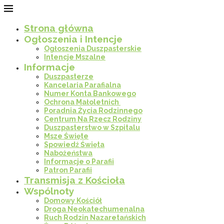
Strona główna
Ogłoszenia i Intencje
Ogłoszenia Duszpasterskie
Intencje Mszalne
Informacje
Duszpasterze
Kancelaria Parafialna
Numer Konta Bankowego
Ochrona Małoletnich
Poradnia Życia Rodzinnego
Centrum Na Rzecz Rodziny
Duszpasterstwo w Szpitalu
Msze Święte
Spowiedź Święta
Nabożeństwa
Informacje o Parafii
Patron Parafii
Transmisja z Kościoła
Wspólnoty
Domowy Kościół
Droga Neokatechumenalna
Ruch Rodzin Nazaretańskich