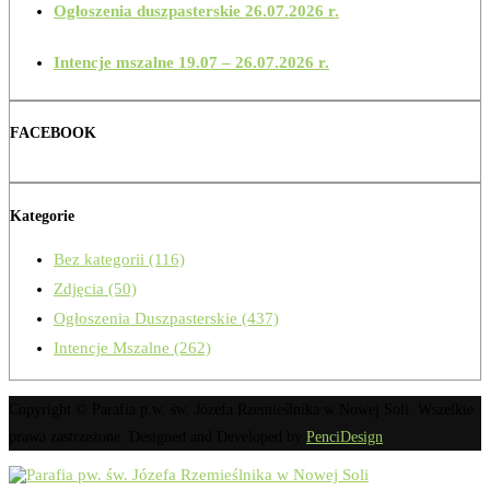
Ogłoszenia duszpasterskie 26.07.2026 r.
Intencje mszalne 19.07 – 26.07.2026 r.
FACEBOOK
Kategorie
Bez kategorii
(116)
Zdjęcia
(50)
Ogłoszenia Duszpasterskie
(437)
Intencje Mszalne
(262)
Copyright © Parafia p.w. św. Józefa Rzemieślnika w Nowej Soli. Wszelkie
prawa zastrzeżone. Designed and Developed by
PenciDesign