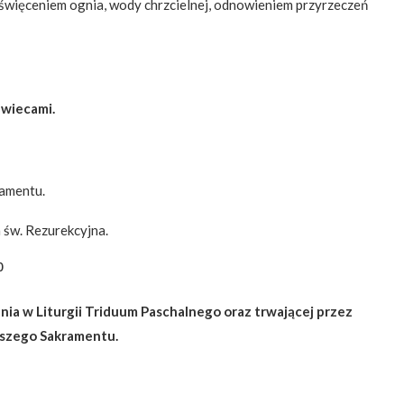
poświęceniem ognia, wody chrzcielnej, odnowieniem przyrzeczeń
świecami.
ramentu.
 św. Rezurekcyjna.
0
ia w Liturgii Triduum Paschalnego oraz trwającej przez
ętszego Sakramentu.