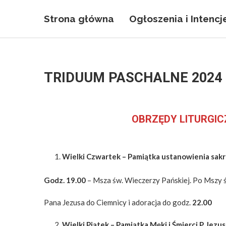
Strona główna
Ogłoszenia i Intencj
TRIDUUM PASCHALNE 2024 
OBRZĘDY LITURGIC
Wielki Czwartek –
Pamiątka ustanowienia sakr
Godz. 19.00
– Msza św. Wieczerzy Pańskiej. Po Mszy ś
Pana Jezusa do Ciemnicy i adoracja do godz.
22.00
Wielki Piątek
–
Pamiątka Męki i Śmierci P. Jezu