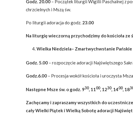
Godz. 20.00
– Początek liturgii Wigilii Paschalnej z 
chrzcielnych i Mszą św.
Po liturgii adoracja do godz.
23.00
Na liturgię wieczorną przychodzimy do kościoła ze 
Wielka Niedziela
–
Zmartwychwstanie Pańskie
Godz. 5.00
– rozpoczęcie adoracji Najświętszego Sak
Godz.
6.00
– Procesja wokół kościoła i uroczysta Msza
30
00
30
00
3
Następne Msze św. o godz. 9
, 11
, 12
, 14
, 18
Zachęcamy i zapraszamy wszystkich do uczestniczen
cały Wielki Piątek i Wielką Sobotę adoracji Najświ