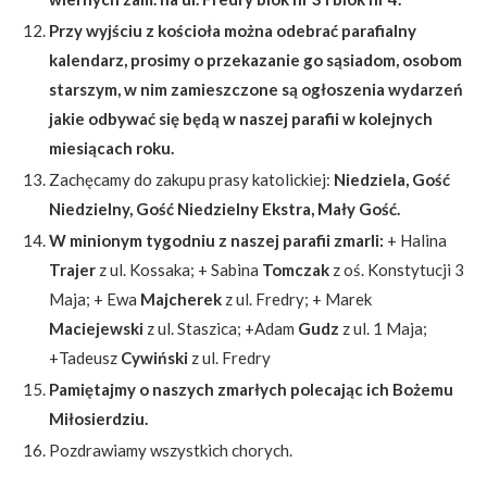
Przy wyjściu z kościoła można odebrać parafialny
kalendarz, prosimy o przekazanie go sąsiadom, osobom
starszym, w nim zamieszczone są ogłoszenia wydarzeń
jakie odbywać się będą w naszej parafii w kolejnych
miesiącach roku.
Zachęcamy do zakupu prasy katolickiej:
Niedziela, Gość
Niedzielny, Gość Niedzielny Ekstra, Mały Gość.
W minionym tygodniu z naszej parafii zmarli:
+ Halina
Trajer
z ul. Kossaka; + Sabina
Tomczak
z oś. Konstytucji 3
Maja; + Ewa
Majcherek
z ul. Fredry; + Marek
Maciejewski
z ul. Staszica; +Adam
Gudz
z ul. 1 Maja;
+Tadeusz
Cywiński
z ul. Fredry
Pamiętajmy o naszych zmarłych polecając ich Bożemu
Miłosierdziu.
Pozdrawiamy wszystkich chorych.