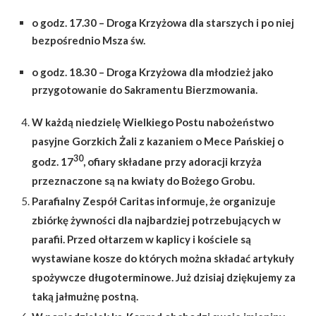
o godz.
17.30
– Droga Krzyżowa dla starszych i po niej
bezpośrednio Msza św.
o godz.
18.30
– Droga Krzyżowa
dla młodzież jako
przygotowanie do Sakramentu Bierzmowania.
W każdą niedzielę Wielkiego Postu nabożeństwo
pasyjne Gorzkich Żali z kazaniem o Mece Pańskiej o
30
godz. 17
, ofiary składane przy adoracji krzyża
przeznaczone są na kwiaty do Bożego Grobu.
Parafialny Zespół Caritas informuje, że organizuje
zbiórkę żywności dla najbardziej potrzebujących w
parafii. Przed ołtarzem w kaplicy i kościele są
wystawiane kosze do których można składać artykuły
spożywcze długoterminowe. Już dzisiaj dziękujemy za
taką jałmużnę postną.