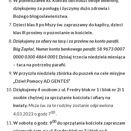
W poniedziałek ks. Konrad obchodzi swoje imieniny,
dziękujemy za posługę i życzymy dużo zdrowia i
Bożego błogosławieństwa.
Dzieci klas II po Mszy św. zapraszamy do kaplicy, dzieci
klas III prosimy o pozostanie w kościele.
Dziękujemy za ofiary na tacę i za przelew na konto parafii.
Bóg Zapłać. Numer konta bankowego parafii: 58 9673 0007
0000 0300 4864 0001
Dz
isiaj trzecia niedziela miesiąca
– taca na potrzeby parafii.
W przyszła niedzielę zbiórka do puszek na cele misyjne
„Dzieł Pomocy AD GENTES”
Dziękujemy 4 osobom z ul.
Fredry blok nr 1 i blok nr 2
i 1
osobie chętnej
za sprzątanie kościoła i ofiary na
kwiaty.
Msza św. za te rodziny zostanie odprawiona
00
4.03.2023 o godz 7
.
00
W sobotę o godz. 9
do sprzątania kościoła zapraszam
wiernych zam. na ul. Fredry blok nr 3 i blok nr 4.