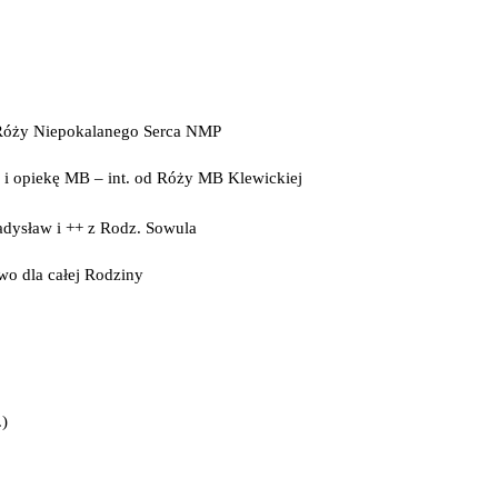
d Róży Niepokalanego Serca NMP
i i opiekę MB – int. od Róży MB Klewickiej
adysław i ++ z Rodz. Sowula
two dla całej Rodziny
.)