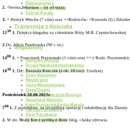
Nabożeństwa
2.
+Iwona Sebastian – int od męża
Informacje o Parafii
Patron Parafii
3.
+ Henryk Wiecha (7 r.śm) oraz ++Rodziców: +Konrada (f) i Zdzisł
Transmisja z Kościoła
30
12
1.
Dziękcz-błagalna za członkinie Róży M.B. Częstochowskiej
2
.Dz. Alicja Pawłowska (90 r. ur.)
Wspólnoty
00
14
1.
+ Franciszek Przytomski (1 r.śm) oraz ++ z Rodz. Przytomski
Domowy Kościół
Droga Neokatechumenalna
30
Ruch Rodzin Nazaretańskich
18
1.
Dz.: Zuzanna Kroczak (z ok. 18 rocz. Urodzin)
Żywy Różaniec
Ministranci
Oaza Młodzieżowa
Oaza Dzieci
Poniedziałek 28.08.2023r.
Grupa Miłosierdzia Bożego
Apostolat Maryjny
Koło Przyjaciół Radia Maryja
00
7
1.
Z podziękow. za szczęśliwą operację i rehabilitację dla Danuty
Caritas Parafialna
Chór Parafialny
Orkiestra Parafialna
2.
W int. Beaty Kot z prośbą o Boże błog. i łaskę zdrowia.