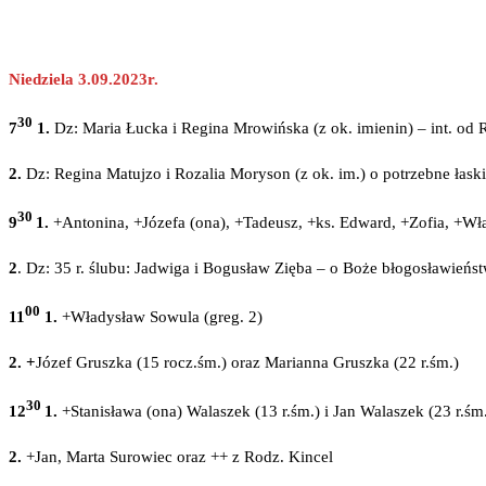
Niedziela 3.09.2023r.
30
7
1.
Dz: Maria Łucka i Regina Mrowińska (z ok. imienin) – int. o
2.
Dz: Regina Matujzo i Rozalia Moryson (z ok. im.) o potrzebne łask
30
9
1.
+Antonina, +Józefa (ona), +Tadeusz, +ks. Edward, +Zofia, +Wł
2
. Dz: 35 r. ślubu: Jadwiga i Bogusław Zięba – o Boże błogosławieńs
00
11
1.
+Władysław Sowula (greg. 2)
2. +
Józef Gruszka (15 rocz.śm.) oraz Marianna Gruszka (22 r.śm.)
30
12
1.
+Stanisława (ona) Walaszek (13 r.śm.) i Jan Walaszek (23 r.śm
2.
+Jan, Marta Surowiec oraz ++ z Rodz. Kincel