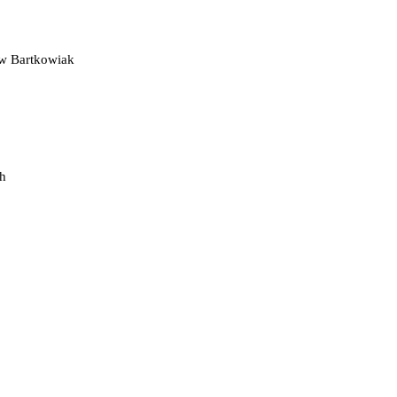
aw Bartkowiak
ch