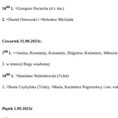
00
18
1.
+Grzegorz Pociecha (4 r. śm.)
2.
+Daniel Ostrowski i +Bolesław Michalak
Czwartek 31.08.2023r.
00
7
1.
++Janina, Konstanty, Konstanty, Zbigniew, Kazimierz, Wiktoria
2. w intencji Bogu wiadomej
00
18
1.
+Stanisław Walendowski (7r.śm)
2. +Beata Czybylska (7r.śm), +Maria, Kazimierz Pogorzelscy i zm. ro
Piątek 1.09.2023r