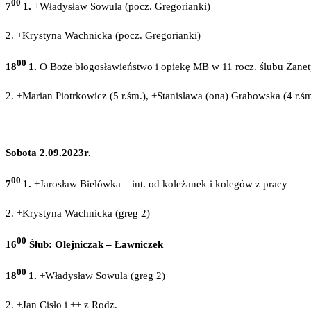
00
7
1.
+Władysław Sowula (pocz. Gregorianki)
2. +Krystyna Wachnicka (pocz. Gregorianki)
00
18
1.
O Boże błogosławieństwo i opiekę MB w 11 rocz. ślubu Żanety i
2. +Marian Piotrkowicz (5 r.śm.), +Stanisława (ona) Grabowska (4 r.śm
Sobota 2.09.2023r.
00
7
1.
+Jarosław Bielówka – int. od koleżanek i kolegów z pracy
2. +Krystyna Wachnicka (greg 2)
00
16
Ślub: Olejniczak – Ławniczek
00
18
1.
+Władysław Sowula (greg 2)
2. +Jan Cisło i ++ z Rodz.