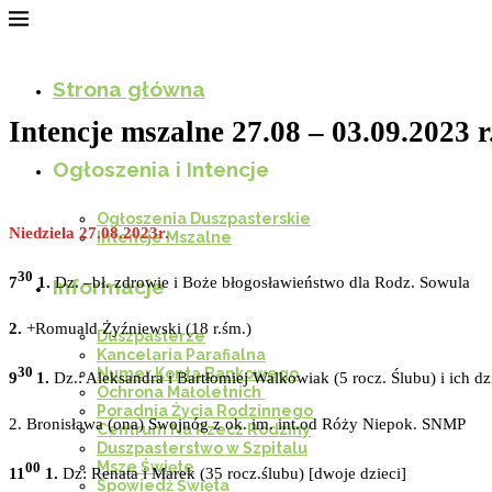
Strona główna
Intencje mszalne 27.08 – 03.09.2023 r
Ogłoszenia i Intencje
Ogłoszenia Duszpasterskie
Niedziela 27.08.2023r.
Intencje Mszalne
30
7
1.
Dz. –bł. zdrowie i Boże błogosławieństwo dla Rodz. Sowula
Informacje
2.
+Romuald Żyźniewski (18 r.śm.)
Duszpasterze
Kancelaria Parafialna
30
Numer Konta Bankowego
9
1.
Dz.: Aleksandra i Bartłomiej Walkowiak (5 rocz. Ślubu) i ich dz
Ochrona Małoletnich
Poradnia Życia Rodzinnego
2. Bronisława (ona) Swojnóg z ok. im. int.od Róży Niepok. SNMP
Centrum Na Rzecz Rodziny
Duszpasterstwo w Szpitalu
Msze Święte
00
11
1.
Dz: Renata i Marek (35 rocz.ślubu) [dwoje dzieci]
Spowiedź Święta