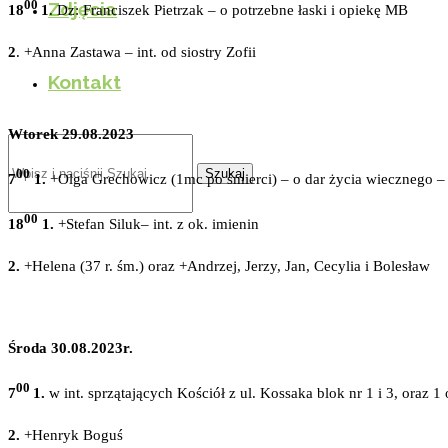
00
Zdjęcia
18
1
. Dz: Franciszek Pietrzak – o potrzebne łaski i opiekę MB
2
. +Anna Zastawa – int. od siostry Zofii
Kontakt
Wtorek 29.08.2023
Szukaj
00
7
1.
+Olga Grechowicz (1mc po śmierci) – o dar życia wiecznego – 
00
18
1.
+Stefan Siluk– int. z ok. imienin
2.
+Helena (37 r. śm.) oraz +Andrzej, Jerzy, Jan, Cecylia i Bolesław
Środa 30.08.2023r.
00
7
1.
w int. sprzątających Kościół z ul. Kossaka blok nr 1 i 3, oraz 1 
2.
+Henryk Boguś