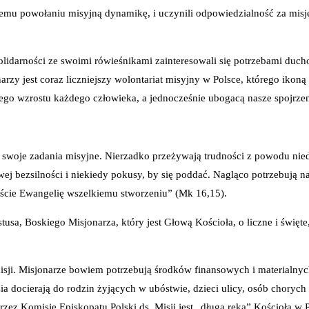
 powołaniu misyjną dynamikę, i uczynili odpowiedzialność za misje dr
olidarności ze swoimi rówieśnikami zainteresowali się potrzebami ducho
arzy jest coraz liczniejszy wolontariat misyjny w Polsce, którego ikon
ego wzrostu każdego człowieka, a jednocześnie ubogacą nasze spojrzen
 swoje zadania misyjne. Nierzadko przeżywają trudności z powodu niedo
 swej bezsilności i niekiedy pokusy, by się poddać. Nagląco potrzebuj
łoście Ewangelię wszelkiemu stworzeniu” (Mk 16,15).
sa, Boskiego Misjonarza, który jest Głową Kościoła, o liczne i świę
i. Misjonarze bowiem potrzebują środków finansowych i materialnych, 
a docierają do rodzin żyjących w ubóstwie, dzieci ulicy, osób choryc
ez Komisję Episkopatu Polski ds. Misji jest „długą ręką” Kościoła w P