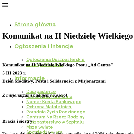
Strona główna
Komunikat na II Niedzielę Wielkiego 
Ogłoszenia i Intencje
Ogłoszenia Duszpasterskie
Intencje Mszalne
Komunikat na II Niedzielę Wielkiego Postu „Ad Gentes”
5 III 2023 r.
Informacje
Dzień Modlitwy, Postu i Solidarności z Misjonarzami
Duszpasterze
Z misjonarzami budujemy Kościół
Kancelaria Parafialna
Numer Konta Bankowego
Ochrona Małoletnich
Poradnia Życia Rodzinnego
Centrum Na Rzecz Rodziny
Bracia i siostry!
Duszpasterstwo w Szpitalu
Msze Święte
Spowiedź Święta
Troska o dzieło misyjne Kościoła sprawiła, że od 2006 roku druga nie