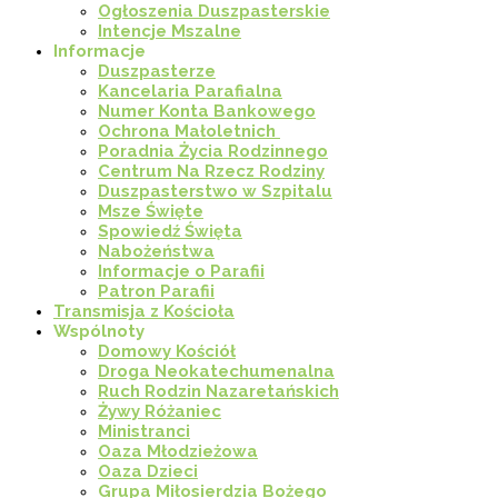
Ogłoszenia Duszpasterskie
Intencje Mszalne
Informacje
Duszpasterze
Kancelaria Parafialna
Numer Konta Bankowego
Ochrona Małoletnich
Poradnia Życia Rodzinnego
Centrum Na Rzecz Rodziny
Duszpasterstwo w Szpitalu
Msze Święte
Spowiedź Święta
Nabożeństwa
Informacje o Parafii
Patron Parafii
Transmisja z Kościoła
Wspólnoty
Domowy Kościół
Droga Neokatechumenalna
Ruch Rodzin Nazaretańskich
Żywy Różaniec
Ministranci
Oaza Młodzieżowa
Oaza Dzieci
Grupa Miłosierdzia Bożego