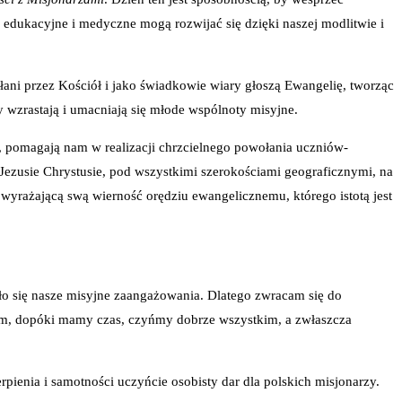
 edukacyjne i medyczne mogą rozwijać się dzięki naszej modlitwie i
ni przez Kościół i jako świadkowie wiary głoszą Ewangelię, tworząc
y wzrastają i umacniają się młode wspólnoty misyjne.
, pomagają nam w realizacji chrzcielnego powołania uczniów-
 Jezusie Chrystusie, pod wszystkimi szerokościami geograficznymi, na
 wyrażającą swą wierność orędziu ewangelicznemu, którego istotą jest
ziło się nasze misyjne zaangażowania. Dlatego zwracam się do
atem, dopóki mamy czas, czyńmy dobrze wszystkim, a zwłaszcza
pienia i samotności uczyńcie osobisty dar dla polskich misjonarzy.