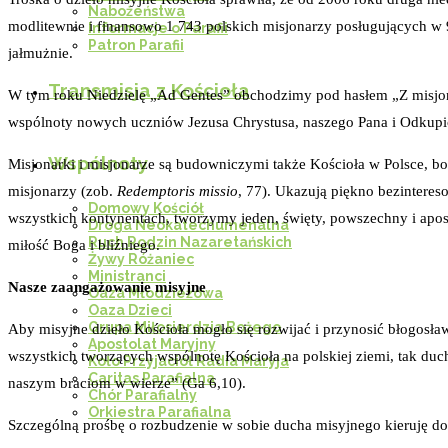
Nabożeństwa
modlitewnie i finansowo 1 743 polskich misjonarzy posługujących w 9
Informacje o Parafii
Patron Parafii
jałmużnie.
Transmisja z Kościoła
W tym roku Niedzielę „Ad Gentes” obchodzimy pod hasłem „Z misjona
wspólnoty nowych uczniów Jezusa Chrystusa, naszego Pana i Odkupiciel
Wspólnoty
Misjonarki i misjonarze są budowniczymi także Kościoła w Polsce, b
misjonarzy (zob.
Redemptoris missio
, 77). Ukazują piękno bezinteres
Domowy Kościół
wszystkich kontynentach, tworzymy jeden, święty, powszechny i apos
Droga Neokatechumenalna
Ruch Rodzin Nazaretańskich
miłość Boga i bliźniego.
Żywy Różaniec
Ministranci
Nasze zaangażowanie misyjne
Oaza Młodzieżowa
Oaza Dzieci
Grupa Miłosierdzia Bożego
Aby misyjne dzieło Kościoła mogło się rozwijać i przynosić błogosław
Apostolat Maryjny
wszystkich tworzących wspólnotę Kościoła na polskiej ziemi, tak duc
Koło Przyjaciół Radia Maryja
Caritas Parafialna
naszym braciom w wierze” (Ga 6,10).
Chór Parafialny
Orkiestra Parafialna
Szczególną prośbę o rozbudzenie w sobie ducha misyjnego kieruję do o