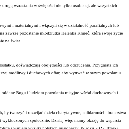
ogą wzrastania w świętości nie tylko osobistej, ale wszystkich
wymi i materialnymi i włączyli się w działalność parafialnych lub
ą na zawsze pozostanie młodziutka Helenka Kmieć, która swoje życie
ie na świat.
statku, doświadczają obojętności lub odrzucenia. Przygniata ich
ą naszej modlitwy i duchowych ofiar, aby wytrwać w swym powołaniu.
te, oddane Bogu i ludziom powołania misyjne wśród duchownych i
by tworzyć i rozwijać dzieła charytatywne, solidarności i braterstwa
h i wykluczonych społecznie. Dzisiaj więc mamy okazję do wsparcia
olsce i wspiera wysiłki polskich misjonarzy. W roku 2022, dzięki