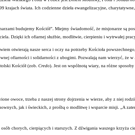
9 krajach świata. Ich codzienne dzieła ewangelizacyjne, charytatywne,
rzami budujemy Kościół”. Miejmy świadomość, że misjonarze są posła
a. Dzięki ich ofiarnej służbie, modlitwie, cierpieniu i wytrwałej prac
owiem otwierają nasze serca i oczy na potrzeby Kościoła powszechnego
ownej ofiarności i solidarności z ubogimi. Pozwalają nam wierzyć, że w
tolski Kościół (zob.
Credo
). Jest on wspólnotą wiary, na różne sposoby
ione owoce, trzeba z naszej strony dojrzenia w wierze, aby z niej rod
hownych, jak i świeckich, z prośbą o modlitwę i wsparcie misji. „A z
sób chorych, cierpiących i starszych. Z dźwigania waszego krzyża cier