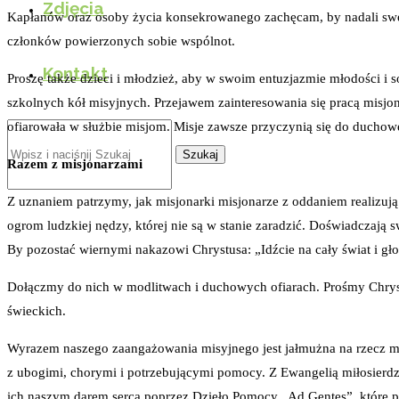
Zdjęcia
Kapłanów oraz osoby życia konsekrowanego zachęcam, by nadali swemu
członków powierzonych sobie wspólnot.
Kontakt
Proszę także dzieci i młodzież, aby w swoim entuzjazmie młodości i s
szkolnych kół misyjnych. Przejawem zainteresowania się pracą misjon
ofiarowała w służbie misjom. Misje zawsze przyczynią się do duchow
Szukaj
Razem z misjonarzami
Z uznaniem patrzymy, jak misjonarki misjonarze z oddaniem realizują
ogrom ludzkiej nędzy, której nie są w stanie zaradzić. Doświadczają
By pozostać wiernymi nakazowi Chrystusa: „Idźcie na cały świat i g
Dołączmy do nich w modlitwach i duchowych ofiarach. Prośmy Chrystu
świeckich.
Wyrazem naszego zaangażowania misyjnego jest jałmużna na rzecz misj
z ubogimi, chorymi i potrzebującymi pomocy. Z Ewangelią miłosierdzi
ich naszym darem serca poprzez Dzieło Pomocy „Ad Gentes”, które prz