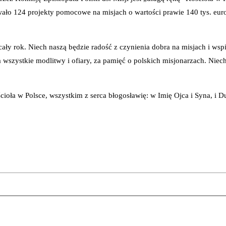
owało 124 projekty pomocowe na misjach o wartości prawie 140 tys. eu
ały rok. Niech naszą będzie radość z czynienia dobra na misjach i wsp
 za wszystkie modlitwy i ofiary, za pamięć o polskich misjonarzach. N
oła w Polsce, wszystkim z serca błogosławię: w Imię Ojca i Syna, i D