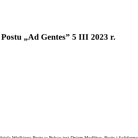
Postu „Ad Gentes” 5 III 2023 r.
dziela Wielkiego Postu w Polsce jest
Dniem Modlitwy, Postu i Solidarno