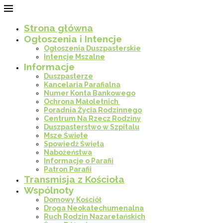
Strona główna
Ogłoszenia i Intencje
Ogłoszenia Duszpasterskie
Intencje Mszalne
Informacje
Duszpasterze
Kancelaria Parafialna
Numer Konta Bankowego
Ochrona Małoletnich
Poradnia Życia Rodzinnego
Centrum Na Rzecz Rodziny
Duszpasterstwo w Szpitalu
Msze Święte
Spowiedź Święta
Nabożeństwa
Informacje o Parafii
Patron Parafii
Transmisja z Kościoła
Wspólnoty
Domowy Kościół
Droga Neokatechumenalna
Ruch Rodzin Nazaretańskich