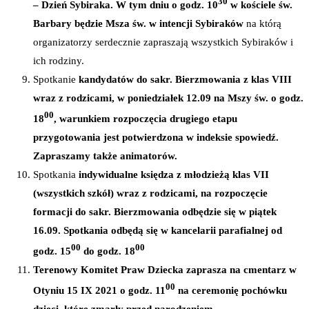
30
– Dzień Sybiraka.
W tym dniu o godz. 10
w kościele św.
Barbary będzie Msza św. w intencji Sybiraków
na którą
organizatorzy serdecznie zapraszają wszystkich Sybiraków i
ich rodziny.
Spotkanie
kandydatów do sakr. Bierzmowania z klas VIII
wraz z rodzicami, w poniedziałek 12.09 na Mszy św. o godz.
00
18
, warunkiem rozpoczęcia drugiego etapu
przygotowania jest potwierdzona w indeksie spowiedź.
Zapraszamy także animatorów.
Spotkania
indywidualne księdza z młodzieżą klas VII
(wszystkich szkół) wraz z rodzicami, na rozpoczęcie
formacji do sakr. Bierzmowania odbędzie się w piątek
16.09. Spotkania odbędą się w kancelarii parafialnej od
00
00
godz. 15
do godz. 18
Terenowy Komitet Praw Dziecka zaprasza na cmentarz w
00
Otyniu 15 IX 2021 o godz. 11
na ceremonię pochówku