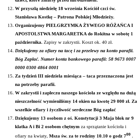
dzieci, które zmarły przed narodzeniem.
W przyszłą niedzielę 18 września Kościół czci św.
Stanisława Kostkę – Patrona Polskiej Młodzieży.
Organizujemy PIELGRZYMKA ŻYWEGO RÓŻAŃCA I
APOSTOLSTWA MARGARETKA do Rokitna w sobotę 1
października.
Zapisy w zakrystii. Koszt ok. 40 zł.
Dziękujemy za ofiary na tacę i za przelewy na konto parafii.
Bóg Zapłać. Numer konta bankowego parafii: 58 9673 0007
0000 0300 4864 0001
Za tydzień III niedziela miesiąca – taca przeznaczona jest
na potrzeby parafii.
W zakrystii i zapleczu naszego kościoła ze względu na dużą
nieszczelność wymieniliśmy 14 okien na kwotę 29 000 zł. Za
wszelkie ofiary i życzliwość serdeczne Bóg zapłać
Dziękujemy 13 osobom z oś. Konstytucji 3 Maja blok nr 9
klatka A i Bi 2 osobom chętnym
za sprzątanie kościoła i
00
ofiary na kwiaty,
Msza św. za te rodziny 10.10 o godz 7
.