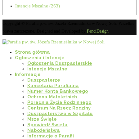
Intencje Mszalne
(263)
Copyright © Parafia p.w. św. Józefa Rzemieślnika w Nowej Soli. Wszelkie
prawa zastrzeżone. Designed and Developed by
PenciDesign
Strona główna
Ogłoszenia i Intencje
Ogłoszenia Duszpasterskie
Intencje Mszalne
Informacje
Duszpasterze
Kancelaria Parafialna
Numer Konta Bankowego
Ochrona Małoletnich
Poradnia Życia Rodzinnego
Centrum Na Rzecz Rodziny
Duszpasterstwo w Szpitalu
Msze Święte
Spowiedź Święta
Nabożeństwa
Informacje o Parafii