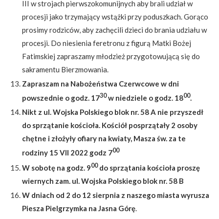
III w strojach pierwszokomunijnych aby brali udział w
procesji jako trzymający wstążki przy poduszkach. Gorąco
prosimy rodziców, aby zachęcili dzieci do brania udziału w
procesji. Do niesienia feretronu z figurą Matki Bożej
Fatimskiej zapraszamy młodzież przygotowującą się do
sakramentu Bierzmowania.
Zapraszam na Nabożeństwa Czerwcowe w dni
30
00
powszednie o godz. 17
w niedziele o godz. 18
.
Nikt z ul. Wojska Polskiego blok nr. 58 A nie przyszedł
do sprzątanie kościoła. Kościół posprzątały 2 osoby
chętne i złożyły ofiary na kwiaty, Masza św. za te
00
rodziny 15 VII 2022 godz 7
00
W sobotę na godz. 9
do sprzątania kościoła proszę
wiernych zam. ul. Wojska Polskiego blok nr. 58 B
W dniach od 2 do 12 sierpnia z naszego miasta wyrusza
Piesza Pielgrzymka na Jasna Górę
.