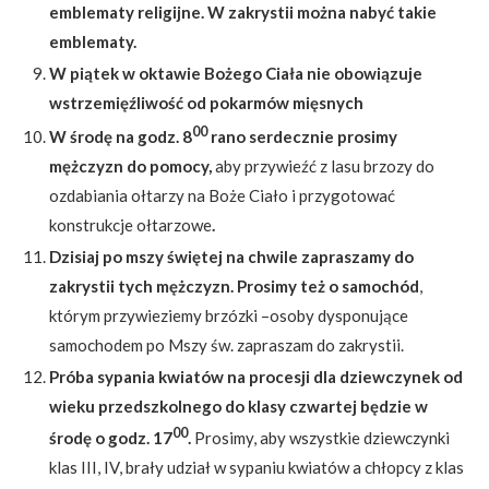
emblematy religijne. W zakrystii można nabyć takie
emblematy.
W piątek w oktawie Bożego Ciała nie obowiązuje
wstrzemięźliwość od pokarmów mięsnych
00
W środę na godz. 8
rano serdecznie prosimy
mężczyzn do pomocy,
aby przywieźć z lasu brzozy do
ozdabiania ołtarzy na Boże Ciało i przygotować
konstrukcje ołtarzowe
.
Dzisiaj po mszy świętej na chwile zapraszamy do
zakrystii tych mężczyzn. Prosimy też o samochód
,
którym przywieziemy brzózki –osoby dysponujące
samochodem po Mszy św. zapraszam do zakrystii.
Próba sypania kwiatów na procesji dla dziewczynek od
wieku przedszkolnego do klasy czwartej będzie w
00
środę o godz. 17
.
Prosimy, aby wszystkie dziewczynki
klas III, IV, brały udział w sypaniu kwiatów a chłopcy z klas