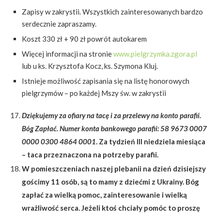
Zapisy w zakrystii. Wszystkich zainteresowanych bardzo
serdecznie zapraszamy.
Koszt 330 zł + 90 zł powrót autokarem
Więcej informacji na stronie
w
ww.pielgrzymka.zgora.pl
lub u ks. Krzysztofa Kocz, ks. Szymona Kluj.
Istnieje możliwość zapisania się na listę honorowych
pielgrzymów – po każdej Mszy św. w zakrystii
Dziękujemy za ofiary na tacę i za przelewy na konto parafii.
Bóg Zapłać. Numer konta bankowego parafii: 58 9673 0007
0000 0300 4864 0001
. Za tydzień III niedziela miesiąca
– taca przeznaczona na potrzeby parafii.
W pomieszczeniach naszej plebanii na dzień dzisiejszy
gościmy 11 osób, są to mamy z dziećmi z Ukrainy. Bóg
zapłać za wielką pomoc, zainteresowanie i wielką
wrażliwość serca. Jeżeli ktoś chciały pomóc to proszę