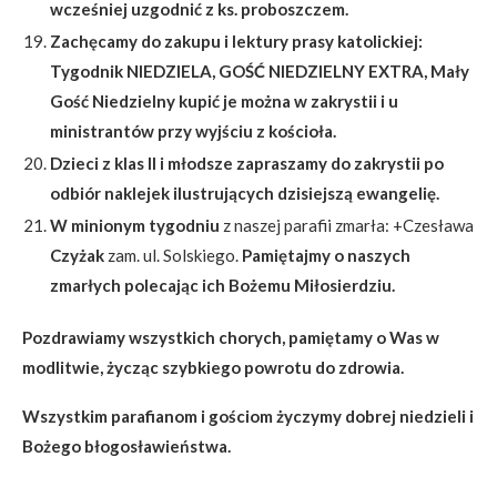
wcześniej uzgodnić z ks. proboszczem.
Zachęcamy do zakupu i lektury prasy katolickiej:
Tygodnik NIEDZIELA, GOŚĆ NIEDZIELNY EXTRA, Mały
Gość Niedzielny kupić je można w zakrystii i u
ministrantów przy wyjściu z kościoła.
Dzieci z klas II i młodsze zapraszamy do zakrystii po
odbiór naklejek ilustrujących dzisiejszą ewangelię.
W minionym tygodniu
z naszej parafii zmarła: +Czesława
Czyżak
zam. ul. Solskiego.
Pamiętajmy o naszych
zmarłych polecając ich Bożemu Miłosierdziu.
Pozdrawiamy wszystkich chorych, pamiętamy o Was w
modlitwie, życząc szybkiego powrotu do zdrowia.
Wszystkim parafianom
i gościom życzymy dobrej niedzieli i
Bożego błogosławieństwa.