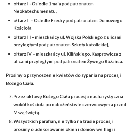
ołtarz I –Osiedle 1maja
pod patronatem
Neokatechumenatu,
ołtarz II – Osiedle Fredry
pod patronatem
Domowego
Kościoła,
ołtarz III – mieszkańcy ul. Wojska Polskiego z ulicami
przyległymi
pod patronatem
Szkoły katolickiej,
ołtarz IV – mieszkańcy ul. Kilińskiego, Kasprowicza z
ulicami przyległymi
pod patronatem
Żywego Różańca.
Prosimy o przynoszenie kwiatów do sypania na procesji
Bożego Ciała.
Przez oktawę Bożego Ciała procesja eucharystyczna
wokół kościoła po nabożeństwie czerwcowym a przed
Mszą świętą.
Wszystkich parafian, nie tylko na trasie procesji
prosimy o udekorowanie okien i domów we flagi i