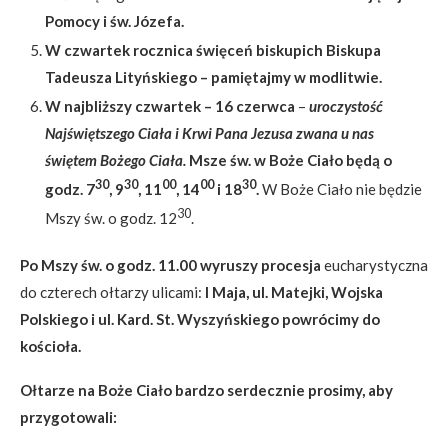
Pomocy i św. Józefa.
W czwartek rocznica święceń biskupich Biskupa
Tadeusza Lityńskiego – pamiętajmy w modlitwie.
W najbliższy czwartek – 16 czerwca
–
uroczystość
Najświętszego Ciała i Krwi Pana Jezusa zwana u nas
świętem Bożego Ciała.
Msze św. w Boże Ciało będą
o
30
30
00
00
30
godz. 7
, 9
, 11
, 14
i 18
.
W Boże Ciało nie będzie
30
Mszy św. o godz. 12
.
Po Mszy św. o godz. 11.00 wyruszy procesja
eucharystyczna
do czterech ołtarzy ulicami:
I Maja, ul. Matejki, Wojska
Polskiego i ul. Kard. St. Wyszyńskiego powrócimy do
kościoła.
Ołtarze na Boże Ciało bardzo serdecznie prosimy, aby
przygotowali: