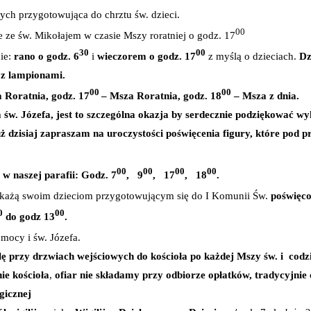
nych przygotowująca do chrztu św. dzieci.
00
e ze św. Mikołajem w czasie Mszy roratniej o godz. 17
30
00
ie:
rano o godz. 6
i
wieczorem o godz. 17
z myślą o dzieciach.
Dz
 z lampionami.
00
00
 Roratnia, godz. 17
– Msza Roratnia, godz. 18
– Msza z dnia.
a św. Józefa, jest to szczególna okazja by serdecznie podziękować
uż dzisiaj zapraszam na uroczystości poświęcenia figury, które pod 
00
00
00
00
 naszej parafii: Godz. 7
, 9
, 17
, 18
.
każą swoim dzieciom przygotowującym się do I Komunii Św.
poświęco
0
00
do godz 13
.
mocy i św. Józefa.
ę przy drzwiach wejściowych do kościoła po każdej Mszy św. i codzie
ie kościoła
,
ofiar nie składamy przy odbiorze opłatków, tradycyjnie
gicznej