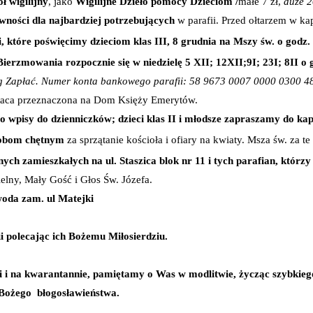
ół wigilijny
, jako
Wigilijne Dzieło pomocy Dzieciom /
małe 7 zł,
duże 2
wności dla najbardziej potrzebujących
w parafii. Przed ołtarzem w ka
i, które poświęcimy dzieciom klas III, 8 grudnia na Mszy św. o godz.
erzmowania rozpocznie się w niedzielę 5 XII; 12XII;9I; 23I; 8II o 
 Bóg Zapłać. Numer konta bankowego parafii: 58 9673 0007 0000 0300 
i taca przeznaczona na Dom Księży Emerytów.
o wpisy do dzienniczków; dzieci klas II i młodsze zapraszamy do kapli
osobom chętnym
za sprzątanie kościoła i ofiary na kwiaty. Msza św. 
ych zamieszkałych na ul. Staszica blok nr 11 i tych parafian, którz
elny, Mały Gość i Głos Św. Józefa.
woda zam. ul Matejki
 polecając ich Bożemu Miłosierdziu.
 i na kwarantannie, pamiętamy o Was w modlitwie, życząc szybkieg
 Bożego błogosławieństwa.