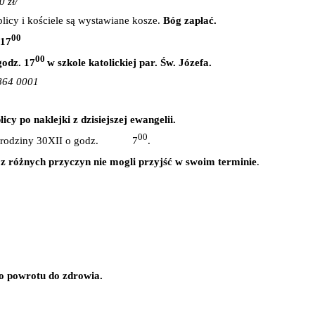
0 zł/
plicy i kościele są wystawiane kosze.
Bóg zapłać.
00
 17
00
godz. 17
w szkole katolickiej par. Św. Józefa.
4864 0001
cy po naklejki z dzisiejszej ewangelii.
00
za te rodziny 30XII o godz. 7
.
y z różnych przyczyn nie mogli przyjść w swoim terminie
.
o powrotu do zdrowia.