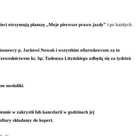
ieci otrzymują planszę „Moje pierwsze prawo jazdy”
i po każdych
 wykonawcy p. Jackowi Nowak i wszystkim ofiarodawcom za to
przewodnictwem ks. bp. Tadeusza Lityńskiego odbędą się za tydzień
ne medaliki
.
nnie w zakrystii lub kancelarii w godzinach jej
 ofiary składamy do kopert.