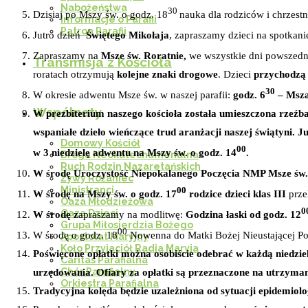
Nabożeństwa
30
Dzisiaj po Mszy św. o godz. 18
nauka dla rodziców i chrzest
Informacje o Parafii
Patron Parafii
Jutro dzień
Świętego Mikołaja
, zapraszamy dzieci na spotkani
Zapraszamy na
Msze św. Roratnie,
we wszystkie dni powszedn
Transmisja z Kościoła
roratach otrzymują
kolejne znaki drogowe
. Dzieci
przychodzą
30
W okresie adwentu Msze św. w naszej parafii:
godz. 6
– Msza
Wspólnoty
W prezbiterium naszego kościoła została umieszczona rzeźb
wspaniałe dzieło wieńczące trud aranżacji naszej świątyni. J
Domowy Kościół
00
w 3 niedzielę adwentu na Mszy św. o godz. 14
.
Droga Neokatechumenalna
Ruch Rodzin Nazaretańskich
W środę Uroczystość Niepokalanego Poczęcia NMP Msze św. w
Żywy Różaniec
Ministranci
00
W środę na
Mszy św. o godz. 17
rodzice
dzieci klas III
prze
Oaza Młodzieżowa
0
Oaza Dzieci
W środę z
apraszamy na modlitwę:
Godzina łaski od godz. 12
Grupa Miłosierdzia Bożego
00
W środę o godz. 18
Nowenna do Matki Bożej Nieustającej Po
Apostolat Maryjny
Koło Przyjaciół Radia Maryja
Poświęcone opłatki można osobiście odebrać w każdą niedziel
Caritas Parafialna
Chór Parafialny
urzędowania. Ofiary za opłatki są przeznaczone na utrzyman
Orkiestra Parafialna
Tradycyjna kolęda będzie uzależniona od sytuacji epidemiolo