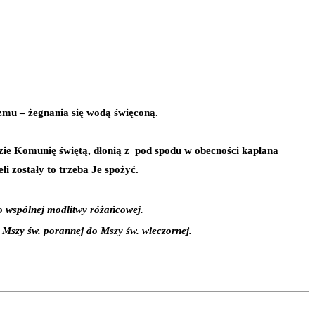
zmu – żegnania się wodą święconą.
dzie Komunię świętą, dłonią z pod spodu w obecności kapłana
i zostały to trzeba Je spożyć.
 wspólnej modlitwy różańcowej.
Mszy św. porannej do Mszy św. wieczornej.