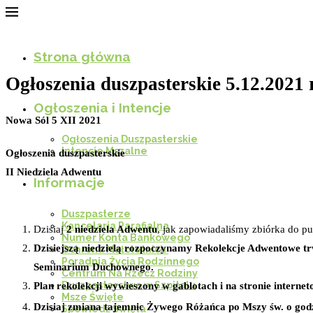
Strona główna
Ogłoszenia duszpasterskie 5.12.2021 r
Ogłoszenia i Intencje
Nowa Sól 5 XII 2021
Ogłoszenia Duszpasterskie
Intencje Mszalne
Ogłoszenia duszpasterskie
II Niedziela Adwentu
Informacje
Duszpasterze
Kancelaria Parafialna
Dzisiaj
2 niedziela Adwentu
, jak zapowiadaliśmy zbiórka do p
Numer Konta Bankowego
Dzisiejszą niedzielą rozpoczynamy Rekolekcje Adwentowe tr
Ochrona Małoletnich
Poradnia Życia Rodzinnego
Seminarium Duchownego.
Centrum Na Rzecz Rodziny
Duszpasterstwo w Szpitalu
Plan rekolekcji wywieszony w gablotach i na stronie internet
Msze Święte
Dzisiaj zmiana tajemnic Żywego Różańca po Mszy św. o godz
Spowiedź Święta