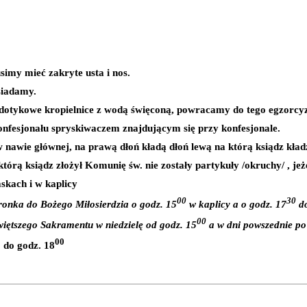
imy mieć zakryte usta i nos.
siadamy.
ezdotykowe kropielnice z wodą święconą, powracamy do tego egzorcy
konfesjonału spryskiwaczem znajdującym się przy konfesjonale.
w nawie głównej, na prawą dłoń kładą dłoń lewą na którą ksiądz kła
ą ksiądz złożył Komunię św. nie zostały partykuły /okruchy/ , jeżel
skach i w kaplicy
00
30
ronka do Bożego Miłosierdzia o godz. 15
w kaplicy a o godz. 17
do
00
iętszego Sakramentu w niedzielę od godz. 15
a w dni powszednie po 
0
00
do godz. 18