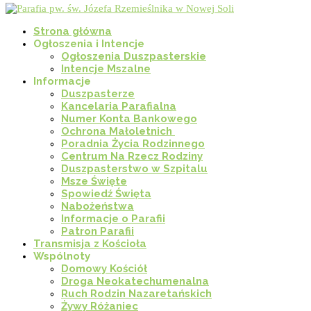
Strona główna
Ogłoszenia i Intencje
Ogłoszenia Duszpasterskie
Intencje Mszalne
Informacje
Duszpasterze
Kancelaria Parafialna
Numer Konta Bankowego
Ochrona Małoletnich
Poradnia Życia Rodzinnego
Centrum Na Rzecz Rodziny
Duszpasterstwo w Szpitalu
Msze Święte
Spowiedź Święta
Nabożeństwa
Informacje o Parafii
Patron Parafii
Transmisja z Kościoła
Wspólnoty
Domowy Kościół
Droga Neokatechumenalna
Ruch Rodzin Nazaretańskich
Żywy Różaniec