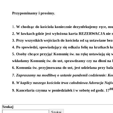
Przypominamy i prosimy.
1.
W chodząc do kościoła koniecznie dezynfekujemy ręce, mus
2. W ławkach gdzie jest wyłożona karta REZERWACJA nie 
3. Przy wszystkich wejściach do kościoła od są ustawiane b
4. Po spowiedzi, spowiadający się odkaża folię na kratkach 
5. Osoby chcące przyjąć Komunię św. na rękę ustawiają się 
wkładamy Komunię św. do ust, sprawdzamy czy na dłoni na któr
6. Komunia św. przyjmowana do ust, jest udzielana przy bala
7. Zapraszamy na modlitwę o ustanie pandemii codziennie: Ko
8.
W kaplicy naszego kościoła trwa całodniowa Adoracja Najśw
0
9. Kancelaria czynna w poniedziałek i w sobotę od godz. 17
Szukaj
Szukaj