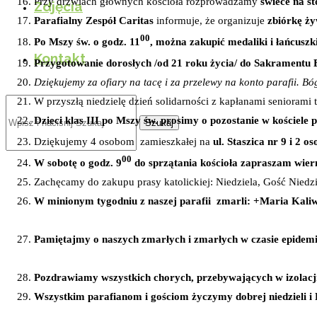
Przy drzwiach głównych kościoła rozprowadzamy
świece na st
Zdjęcia
Parafialny Zespół Caritas
informuje, że organizuje
zbiórkę ży
00
Po Mszy św. o godz. 11
, można zakupić medaliki i łańcuszk
Kontakt
Przygotowanie dorosłych /od 21 roku życia/ do Sakramentu Bi
Dziękujemy za ofiary na tacę i za przelewy na konto parafii.
W przyszłą niedzielę dzień solidarności z kapłanami senioram
Dzieci klas III po Mszy św. prosimy o pozostanie w kościele p
Szukaj
Dziękujemy 4 osobom zamieszkałej na
ul. Staszica nr 9 i 2 
00
W sobotę o godz. 9
do sprzątania kościoła zapraszam wiern
Zachęcamy do zakupu prasy katolickiej: Niedziela, Gość Niedzi
W minionym tygodniu z naszej parafii zmarli: +Maria Kali
Pamiętajmy o naszych zmarłych i zmarłych w czasie epidemii
Pozdrawiamy wszystkich chorych, przebywających w izolacji
Wszystkim parafianom i gościom życzymy dobrej niedzieli i