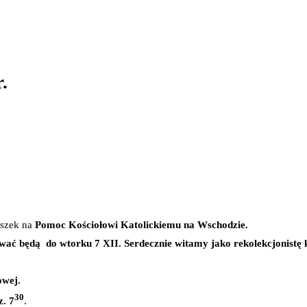
.
uszek na
Pomoc Kościołowi Katolickiemu na Wschodzie.
wać będą do wtorku 7 XII. Serdecznie witamy jako rekolekcjonistę 
owej.
30
. 7
.