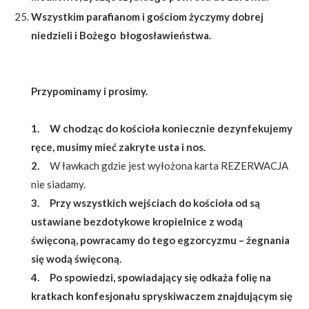
Wszystkim parafianom i gościom życzymy dobrej
niedzieli i Bożego błogosławieństwa.
Przypominamy i prosimy.
1. W chodząc do kościoła koniecznie dezynfekujemy
ręce, musimy mieć zakryte usta i nos.
2.
W ławkach gdzie jest wyłożona karta REZERWACJA
nie siadamy.
3. Przy wszystkich wejściach do kościoła od są
ustawiane bezdotykowe kropielnice z wodą
święconą, powracamy do tego egzorcyzmu – żegnania
się wodą święconą.
4. Po spowiedzi, spowiadający się odkaża folię na
kratkach konfesjonału spryskiwaczem znajdującym się