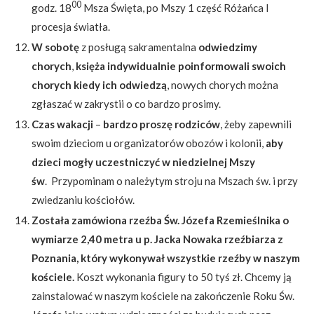
00
godz. 18
Msza Święta, po Mszy 1 część Różańca I
procesja światła.
W sobotę
z posługą sakramentalna
odwiedzimy
chorych
,
księża indywidualnie poinformowali swoich
chorych kiedy ich odwiedzą
, nowych chorych można
zgłaszać w zakrystii o co bardzo prosimy.
Czas wakacji
–
bardzo proszę rodziców
, żeby zapewnili
swoim dzieciom u organizatorów obozów i kolonii,
aby
dzieci mogły uczestniczyć w niedzielnej Mszy
św
.
Przypominam o należytym stroju na Mszach św. i przy
zwiedzaniu kościołów.
Została zamówiona rzeźba Św. Józefa Rzemieślnika o
wymiarze 2,40 metra u p. Jacka Nowaka rzeźbiarza z
Poznania, który wykonywał wszystkie rzeźby w naszym
kościele.
Koszt wykonania figury to 50 tyś zł. Chcemy ją
zainstalować w naszym kościele na zakończenie Roku Św.