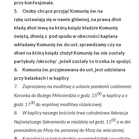
przy konfesjonale.
5. Osoby chcące przyjąć Komunię św. na
rękę ustawiają się w nawie głównej, na prawą dłoń
kładą dłoń lewą na którą ksiądz kładzie Komunię
świętą, dłonią z pod spodu w obecności kapłana
wkładamy Komunię św. do ust, sprawdzamy czy na
dłoni na którą ksiądz złożył Komunię św. nie zostały
partykuły /okruchy/ , jeżeli zostały to trzeba Je spożyć.
6. Komunia św. przyjmowana do ust, jest udzielana
przy balaskach i w kaplicy
7. Zapraszamy na modlitwę o ustanie pandemii codziennie:
00
Koronka do Bożego Miłosierdzia o godz. 15
w kaplicy a o
30
godz. 17
do wspólnej modlitwy różańcowej.
8. W kaplicy naszego kościoła trwa całodniowa Adoracja
00
Najświętszego Sakramentu w niedzielę od godz. 15
a w dni
powszednie po Mszy św. porannej do Mszy św. wieczornej.
9.
Kancelaria w tym tygodniu w poniedziałek i w sobotę