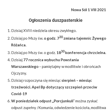
Nowa Sól 1 VIII 2021
Ogłoszenia duszpasterskie
Dzisiaj XVIII niedziela okresu zwykłego.
30
Dzisiaj po Mszy św
. o godz. 7
zmiana tajemnic Żywego
Różańca.
30
Dzisiaj po Mszy św. o godz.
18
konferencja chrzcielna.
Dzisiaj
77 rocznica wybuchu Powstania
Warszawskiego
– pamiętajmy w modlitwie i obrońcach
Ojczyzny.
Dzisiaj rozpoczyna się miesiąc
sierpień – miesiąc
trzeźwości. Apel Bp dotyczący szczepień przeciw
Covid-19
W poniedziałek odpust „Porcjunkuli
” można zyskać
odpust zupełny /Komunia, odwiedzenie kościoła, modlitwa