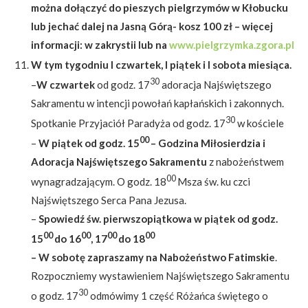
można dołączyć do pieszych pielgrzymów w Kłobucku
lub jechać dalej na Jasną Górą- kosz 100 zł – więcej
informacji: w zakrystii lub na
www.pielgrzymka.zgora.pl
W tym tygodniu I czwartek, I piątek i I sobota miesiąca.
30
–
W czwartek
od godz. 17
adoracja Najświętszego
Sakramentu w intencji powołań kapłańskich i zakonnych.
30
Spotkanie Przyjaciół Paradyża od godz. 17
w kościele
00
–
W piątek
od godz. 15
– Godzina Miłosierdzia i
Adoracja Najświętszego Sakramentu
z nabożeństwem
00
wynagradzającym. O godz. 18
Msza św. ku czci
Najświętszego Serca Pana Jezusa.
–
Spowiedź św. pierwszopiątkowa w piątek od godz.
00
00
00
00
15
do 16
, 17
do 18
– W sobotę zapraszamy na Nabożeństwo Fatimskie
.
Rozpoczniemy wystawieniem Najświętszego Sakramentu
30
o godz. 17
odmówimy 1 część Różańca świętego o