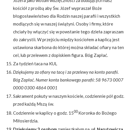
Józefa jako wotum wdzięczności za budujących nasz
kościół z prośbą aby Św. Józef wypraszał Boże
błogosławieństwo dla Rodzin naszej parafii i wszystkich
modlących się w naszej świątyni. Osoby i firmy, które
chciały by włączyć się w powstanie tego dzieła zapraszam
do zakrystii. W przejściu między kościołem a kaplicą jest
ustawiona skarbona do której można składać ofiary na ten
cel, lub przelewem z dopiskiem figura. Bóg Zapłać.
Za tydzień taca na KUL
Dziękujemy za ofiary na tacę i za przelewy na konto parafii.
Bóg Zapłać. Numer konta bankowego parafii: 58 9673 0007
0000 0300 4864 0001
Sakrament pokuty w naszym kościele, codziennie pół godz.
przed każdą Mszą św.
00
Codziennie w kaplicy o godz. 15
Koronka do Bożego
Miłosierdzia.
Dziękujemy 3 osobom
zamieszkałym na
ul. Narutowicza