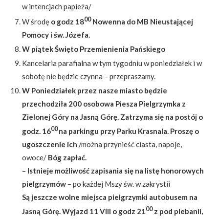
w intencjach papieża/
00
W środę
o godz 18
Nowenna do MB Nieustającej
Pomocy i św. Józefa.
W piątek Święto Przemienienia Pańskiego
Kancelaria parafialna w tym tygodniu w poniedziałek i w
sobotę nie będzie czynna – przepraszamy.
W Poniedziałek przez nasze miasto będzie
przechodziła 200 osobowa Piesza Pielgrzymka z
Zielonej Góry na Jasną Górę. Zatrzyma się na postój o
00
godz. 16
na parkingu przy Parku Krasnala. Proszę o
ugoszczenie ich
/można przynieść ciasta, napoje,
owoce/
Bóg zapłać.
–
Istnieje możliwość zapisania się na listę honorowych
pielgrzymów
– po każdej Mszy św. w zakrystii
Są jeszcze wolne miejsca pielgrzymki autobusem na
00
Jasną Górę. Wyjazd 11 VIII o godz 21
z pod plebanii,