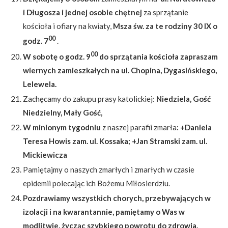
i Długosza i jednej osobie chętnej
za sprzątanie
kościoła i ofiary na kwiaty,
Msza św. za te rodziny 30 IX o
00
godz. 7
.
00
W sobotę o godz. 9
do sprzątania kościoła zapraszam
wiernych zamieszkałych na ul. Chopina, Dygasińskiego,
Lelewela.
Zachęcamy do zakupu prasy katolickiej:
Niedziela, Gość
Niedzielny, Mały Gość,
W minionym tygodniu
z naszej parafii zmarła
: +Daniela
Teresa Howis zam. ul. Kossaka; +Jan Stramski zam. ul.
Mickiewicza
Pamiętajmy o naszych zmarłych i zmarłych w czasie
epidemii polecając ich Bożemu Miłosierdziu.
Pozdrawiamy wszystkich chorych, przebywających w
izolacji i na kwarantannie, pamiętamy o Was w
modlitwie, życząc szybkiego powrotu do zdrowia.