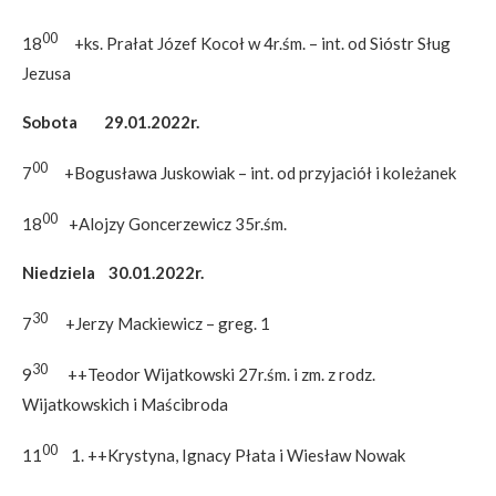
00
18
+ks. Prałat Józef Kocoł w 4r.śm. – int. od Sióstr Sług
Jezusa
Sobota 29.01.2022r.
00
7
+Bogusława Juskowiak – int. od przyjaciół i koleżanek
00
18
+Alojzy Goncerzewicz 35r.śm.
Niedziela 30.01.2022r.
30
7
+Jerzy Mackiewicz – greg. 1
30
9
++Teodor Wijatkowski 27r.śm. i zm. z rodz.
Wijatkowskich i Maścibroda
00
11
1. ++Krystyna, Ignacy Płata i Wiesław Nowak