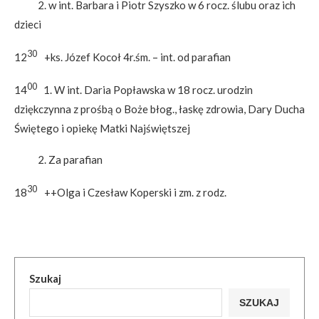
2. w int. Barbara i Piotr Szyszko w 6 rocz. ślubu oraz ich
dzieci
30
12
+ks. Józef Kocoł 4r.śm. – int. od parafian
00
14
1. W int. Daria Popławska w 18 rocz. urodzin
dziękczynna z prośbą o Boże błog., łaskę zdrowia, Dary Ducha
Świętego i opiekę Matki Najświętszej
2. Za parafian
30
18
++Olga i Czesław Koperski i zm. z rodz.
Szukaj
SZUKAJ