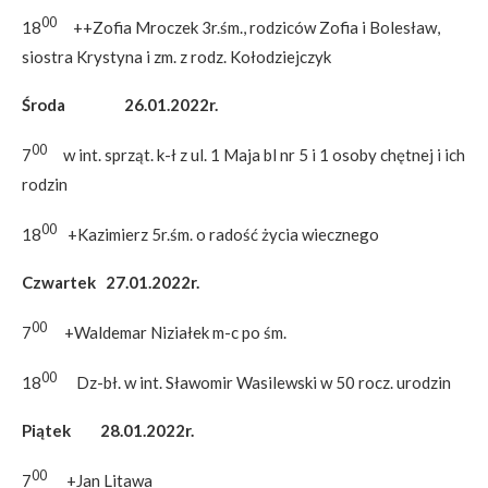
00
18
++Zofia Mroczek 3r.śm., rodziców Zofia i Bolesław,
siostra Krystyna i zm. z rodz. Kołodziejczyk
Środa 26.01.2022r.
00
7
w int. sprząt. k-ł z ul. 1 Maja bl nr 5 i 1 osoby chętnej i ich
rodzin
00
18
+Kazimierz 5r.śm. o radość życia wiecznego
Czwartek 27.01.2022r.
00
7
+Waldemar Niziałek m-c po śm.
00
18
Dz-bł. w int. Sławomir Wasilewski w 50 rocz. urodzin
Piątek 28.01.2022r.
00
7
+Jan Litawa