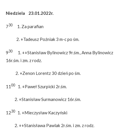
Niedziela 23.01.2022r.
30
7
1. Za parafian
2. +Tadeusz Poźniak 3 m-c po śm.
30
9
1. ++Stanisław Bylinowicz 9r.śm., Anna Bylinowicz
16r.śm. i zm. z rodz.
2. +Zenon Lorentz 30 dzień po śm.
00
11
1. +Paweł Szurpicki 2r.śm.
2. +Stanisław Surmanowicz 16r.śm.
30
12
1. +Mieczysław Kaczyński
2. ++Stanisława Pawlak 2r.śm. i zm. z rodz.