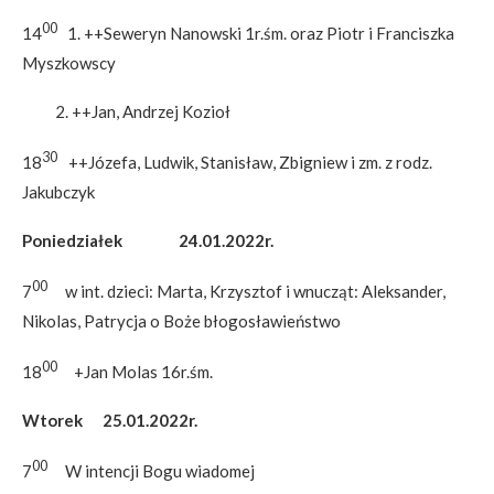
00
14
1. ++Seweryn Nanowski 1r.śm. oraz Piotr i Franciszka
Myszkowscy
2. ++Jan, Andrzej Kozioł
30
18
++Józefa, Ludwik, Stanisław, Zbigniew i zm. z rodz.
Jakubczyk
Poniedziałek 24.01.2022r.
00
7
w int. dzieci: Marta, Krzysztof i wnucząt: Aleksander,
Nikolas, Patrycja o Boże błogosławieństwo
00
18
+Jan Molas 16r.śm.
Wtorek 25.01.2022r.
00
7
W intencji Bogu wiadomej