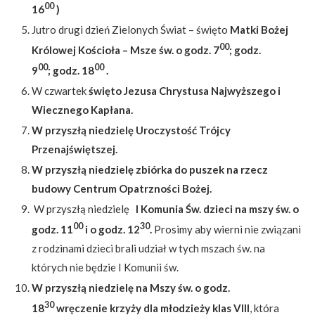
00
16
)
Jutro drugi dzień Zielonych Świat – święto
Matki Bożej
00
Królowej Kościoła – Msze św. o godz. 7
;
godz.
00
00
9
; godz. 18
.
W czwartek
święto Jezusa Chrystusa Najwyższego i
Wiecznego Kapłana.
W przyszłą niedzielę Uroczystość Trójcy
Przenajświętszej.
W przyszłą niedzielę zbiórka do puszek na rzecz
budowy Centrum Opatrzności Bożej.
W przyszłą niedzielę
I Komunia Św. dzieci na mszy św. o
00
30
godz. 11
i o godz. 12
.
Prosimy aby wierni nie związani
z rodzinami dzieci brali udział w tych mszach św. na
których nie będzie I Komunii św.
W przyszłą niedzielę na Mszy św. o godz.
30
18
wręczenie krzyży dla młodzieży klas VIII
, która