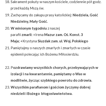
Sakrament pokuty w naszym kościele, codziennie pół godz.
przed każdą Mszą św.
Zachęcamy do zakupu prasy katolickiej:
Niedziela, Gość
Niedzielny, Mały Gość.
W minionym tygodniu
z naszej
parafii
zmarli:
+Irena
Mazur zam. Oś. Konst. 3
Maja;
+Krystyna
Siuzdak zam. ul. Woj. Polskiego
Pamiętajmy o naszych zmarłych i zmarłych w czasie
epidemii polecając ich Bożemu Miłosierdziu.
P
ozdrawiamy wszystkich chorych, przebywających w
izolacji i na kwarantannie, pamiętamy o Was w
modlitwie, życząc szybkiego powrotu do zdrowia.
Wszystkim parafianom i gościom życzymy dobrej
niedzieli i Bożego błogosławieństwa.