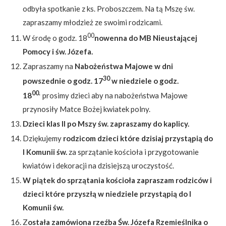
odbyła spotkanie z ks. Proboszczem. Na tą Mszę św.
zapraszamy młodzież ze swoimi rodzicami.
00
W środę o godz. 18
nowenna do MB Nieustającej
Pomocy i św. Józefa.
Zapraszamy na
Nabożeństwa Majowe w dni
30
powszednie o godz. 17
w niedziele o godz.
00.
18
prosimy dzieci aby na nabożeństwa Majowe
przynosiły Matce Bożej kwiatek polny.
Dzieci klas II po Mszy św. zapraszamy do kaplicy.
Dziękujemy
rodzicom dzieci które dzisiaj przystąpią do
I Komunii św.
za sprzątanie kościoła i przygotowanie
kwiatów i dekoracji na dzisiejszą uroczystość.
W piątek do sprzątania kościoła zapraszam rodziców i
dzieci które przyszłą w niedziele przystąpią do I
Komunii św.
Z
ostała zamówiona rzeźba Św. Józefa Rzemieślnika o