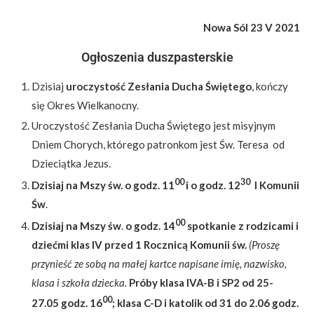
Nowa Sól 23 V 2021
Ogłoszenia duszpasterskie
Dzisiaj
uroczystość Zesłania Ducha Świętego
, kończy
się Okres Wielkanocny.
Uroczystość Zesłania Ducha Świętego jest misyjnym
Dniem Chorych, którego patronkom jest Św. Teresa od
Dzieciątka Jezus.
00
30
Dzisiaj na Mszy św. o godz. 11
i o godz. 12
I Komunii
Św
.
00
Dzisiaj na Mszy św
.
o godz. 14
spotkanie z rodzicami i
dziećmi klas IV przed 1 Rocznicą Komunii św.
(Proszę
przynieść ze sobą na małej kartce napisane imię, nazwisko,
klasa i szkoła dziecka.
Próby klasa IVA-B i SP2 od 25-
00
27.05 godz. 16
; klasa C-D i katolik od 31 do 2.06 godz.