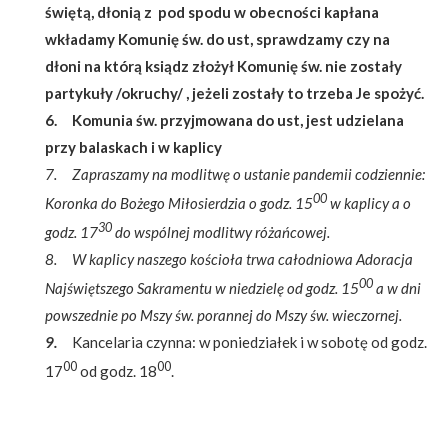
świętą, dłonią z pod spodu w obecności kapłana
wkładamy Komunię św. do ust, sprawdzamy czy na
dłoni na którą ksiądz złożył Komunię św. nie zostały
partykuły /okruchy/ , jeżeli zostały to trzeba Je spożyć.
6. Komunia św. przyjmowana do ust, jest udzielana
przy balaskach i w kaplicy
7. Zapraszamy na modlitwę o ustanie pandemii codziennie:
00
Koronka do Bożego Miłosierdzia o godz. 15
w kaplicy a o
30
godz. 17
do wspólnej modlitwy różańcowej.
8. W kaplicy naszego kościoła trwa całodniowa Adoracja
00
Najświętszego Sakramentu w niedzielę od godz. 15
a w dni
powszednie po Mszy św. porannej do Mszy św. wieczornej.
9.
Kancelaria czynna: w poniedziałek i w sobotę od godz.
00
00
17
od godz. 18
.