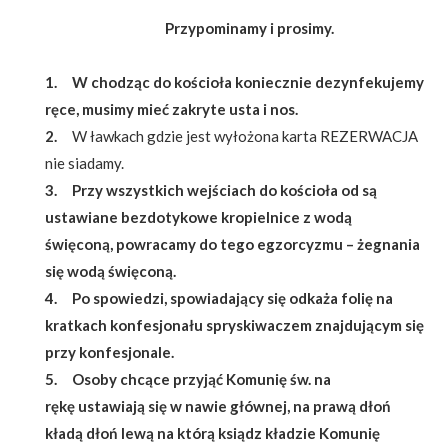
Przypominamy i prosimy.
1. W chodząc do kościoła koniecznie dezynfekujemy
ręce, musimy mieć zakryte usta i nos.
2.
W ławkach gdzie jest wyłożona karta REZERWACJA
nie siadamy.
3. Przy wszystkich wejściach do kościoła od są
ustawiane bezdotykowe kropielnice z wodą
święconą, powracamy do tego egzorcyzmu – żegnania
się wodą święconą.
4. Po spowiedzi, spowiadający się odkaża folię na
kratkach konfesjonału spryskiwaczem znajdującym się
przy konfesjonale.
5. Osoby chcące przyjąć Komunię św. na
rękę ustawiają się w nawie głównej, na prawą dłoń
kładą dłoń lewą na którą ksiądz kładzie Komunię