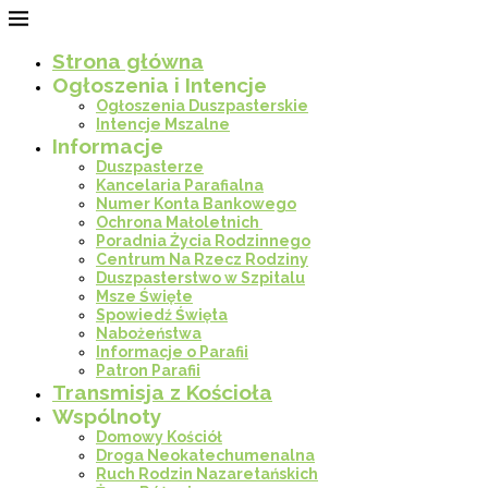
Strona główna
Ogłoszenia i Intencje
Ogłoszenia Duszpasterskie
Intencje Mszalne
Informacje
Duszpasterze
Kancelaria Parafialna
Numer Konta Bankowego
Ochrona Małoletnich
Poradnia Życia Rodzinnego
Centrum Na Rzecz Rodziny
Duszpasterstwo w Szpitalu
Msze Święte
Spowiedź Święta
Nabożeństwa
Informacje o Parafii
Patron Parafii
Transmisja z Kościoła
Wspólnoty
Domowy Kościół
Droga Neokatechumenalna
Ruch Rodzin Nazaretańskich