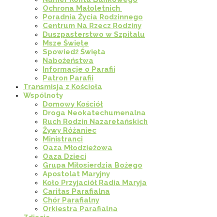
Ochrona Małoletnich
Poradnia Życia Rodzinnego
Centrum Na Rzecz Rodziny
Duszpasterstwo w Szpitalu
Msze Święte
Spowiedź Święta
Nabożeństwa
Informacje o Parafii
Patron Parafii
Transmisja z Kościoła
Wspólnoty
Domowy Kościół
Droga Neokatechumenalna
Ruch Rodzin Nazaretańskich
Żywy Różaniec
Ministranci
Oaza Młodzieżowa
Oaza Dzieci
Grupa Miłosierdzia Bożego
Apostolat Maryjny
Koło Przyjaciół Radia Maryja
Caritas Parafialna
Chór Parafialny
Orkiestra Parafialna