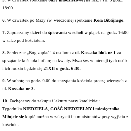
5
. W czwartek spotkanie
oazy młodzieżowej
na Mszy św. o godz.
18:00.
6
. W czwartek po Mszy św. wieczornej spotkanie
Koła Biblijnego.
7
. Zapraszamy dzieci do
śpiewania w scholi
w piątek na godz. 16:00
w salce pod kościołem.
8
. Serdeczne „Bóg zapłać” 4 osobom z
ul. Kossaka blok nr 1
za
sprzątanie kościoła i ofiarę na kwiaty. Msza św. w intencji tych osób
i ich rodzin będzie się
21XII o godz. 6:30.
9
. W sobotę na godz. 9.00 do sprzątania kościoła proszę wiernych z
ul.
Kossaka nr 3.
10
. Zachęcamy do zakupu i lektury prasy katolickiej:
Tygodnika
NIEDZIELA, GOŚĆ NIEDZIELNY i miesięcznika
Miłujcie się
kupić można w zakrystii i u ministrantów przy wyjściu z
kościoła.