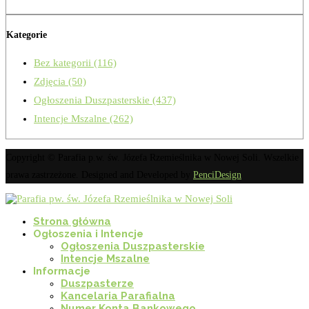
Kategorie
Bez kategorii
(116)
Zdjęcia
(50)
Ogłoszenia Duszpasterskie
(437)
Intencje Mszalne
(262)
Copyright © Parafia p.w. św. Józefa Rzemieślnika w Nowej Soli. Wszelkie
prawa zastrzeżone. Designed and Developed by
PenciDesign
Strona główna
Ogłoszenia i Intencje
Ogłoszenia Duszpasterskie
Intencje Mszalne
Informacje
Duszpasterze
Kancelaria Parafialna
Numer Konta Bankowego