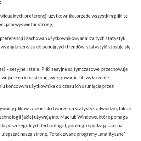
:
idualnych preferencji użytkownika, przede wszystkim pliki te
encjami wyświetlić stronę;
referencji i zachowań użytkowników, analiza tych statystyk
wyglądu serwisu do panujących trendów, statystyki stosuje się
s) – sesyjne i stałe. Pliki sesyjne są tymczasowe, przechowuje
 wejście na inną stronę, wylogowanie lub wyłączenie
niu końcowym użytkownika do czasu ich usunięcia przez
Używamy plików cookies do tworzenia statystyk odwiedzin, takich
 technologii jakiej używają (np. Mac lub Windows, które pomaga
a dla poszczególnych technologii), jak długo spędzają czas na
le ulepszać naszą stronę. Te tak zwane programy „analityczne”